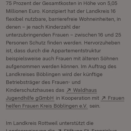
75 Prozent der Gesamtkosten in Höhe von 5,05
Millionen Euro. Konzipiert hat der Landkreis 16
flexibel nutzbare, barrierefreie Wohneinheiten, in
denen – je nach Kinderzahl der
unterzubringenden Frauen – zwischen 16 und 25
Personen Schutz finden werden. Hervorzuheben
ist, dass durch die Appartementstruktur
beispielsweise auch Frauen mit älteren Söhnen
aufgenommen werden können. Im Auftrag des
Landkreises Böblingen wird der künftige
Betriebsträger des Frauen- und
Extern:
Kinderschutzhauses das
Waldhaus
(Öffnet in neuem Fenster)
Extern:
Jugendhilfe gGmbH
in Kooperation mit
Frauen
(Öffnet in neuem 
helfen Frauen Kreis Böblingen e.V.
sein.
Im Landkreis Rottweil unterstützt die
Extern:
(Öffn
Landesregierung die
Stiftung St. Franziskus