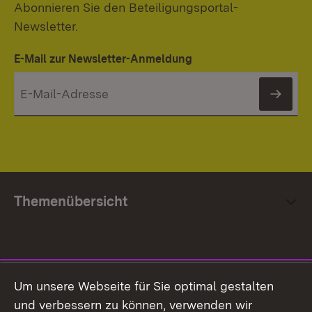
Abonnieren Sie den Beteiligungsportal-
Newsletter.
E-Mail zur Newsletter-Anmeldung
News
Themenübersicht
Social Media
Um unsere Webseite für Sie optimal gestalten
und verbessern zu können, verwenden wir
Facebook