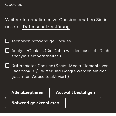
Cookies.
Flickr
Weitere Informationen zu Cookies erhalten Sie in
X / Twitter
unserer
Datenschutzerklärung
.
Youtube
Technisch notwendige Cookies
Zum 
Analyse-Cookies (Die Daten werden ausschließlich
Impressum
Kontakt
anonymisiert verarbeitet.)
Benutzungshinweise
Netiquette
Drittanbieter-Cookies (Social-Media-Elemente von
Barrierefreiheit
Datenschutz
Facebook, X / Twitter und Google werden auf der
gesamten Webseite aktiviert.)
Cookies
Alle akzeptieren
Auswahl bestätigen
Notwendige akzeptieren
Link zum Landesportal