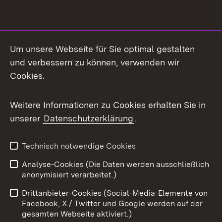
Social Media
Um unsere Webseite für Sie optimal gestalten
und verbessern zu können, verwenden wir
Facebook
Cookies.
Flickr
Weitere Informationen zu Cookies erhalten Sie in
X / Twitter
unserer
Datenschutzerklärung
.
Youtube
Technisch notwendige Cookies
Zum 
Analyse-Cookies (Die Daten werden ausschließlich
Impressum
Kontakt
anonymisiert verarbeitet.)
Benutzungshinweise
Netiquette
Drittanbieter-Cookies (Social-Media-Elemente von
Barrierefreiheit
Datenschutz
Facebook, X / Twitter und Google werden auf der
gesamten Webseite aktiviert.)
Cookies