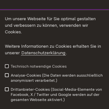
Social Media
Um unsere Webseite für Sie optimal gestalten
und verbessern zu können, verwenden wir
Facebook
Cookies.
Flickr
Weitere Informationen zu Cookies erhalten Sie in
X / Twitter
unserer
Datenschutzerklärung
.
Youtube
Technisch notwendige Cookies
Zum 
Analyse-Cookies (Die Daten werden ausschließlich
Impressum
Kontakt
anonymisiert verarbeitet.)
Benutzungshinweise
Netiquette
Drittanbieter-Cookies (Social-Media-Elemente von
Barrierefreiheit
Datenschutz
Facebook, X / Twitter und Google werden auf der
gesamten Webseite aktiviert.)
Cookies