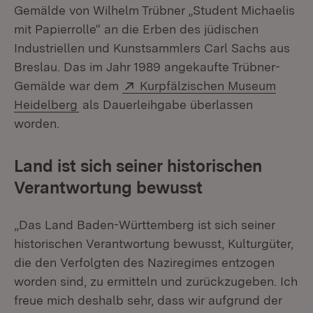
Gemälde von Wilhelm Trübner „Student Michaelis
mit Papierrolle“ an die Erben des jüdischen
Industriellen und Kunstsammlers Carl Sachs aus
Breslau. Das im Jahr 1989 angekaufte Trübner-
Extern:
Gemälde war dem
Kurpfälzischen Museum
(Öffnet in neuem Fenster)
Heidelberg
als Dauerleihgabe überlassen
worden.
Land ist sich seiner historischen
Verantwortung bewusst
„Das Land Baden-Württemberg ist sich seiner
historischen Verantwortung bewusst, Kulturgüter,
die den Verfolgten des Nazi­regimes entzogen
worden sind, zu ermitteln und zurückzugeben. Ich
freue mich deshalb sehr, dass wir aufgrund der