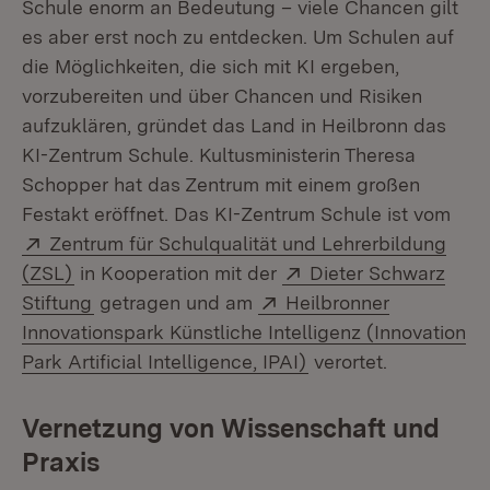
Schule enorm an Bedeutung – viele Chancen gilt
es aber erst noch zu entdecken. Um Schulen auf
die Möglichkeiten, die sich mit KI ergeben,
vorzubereiten und über Chancen und Risiken
aufzuklären, gründet das Land in Heilbronn das
KI-Zentrum Schule. Kultusministerin Theresa
Schopper hat das Zentrum mit einem großen
Festakt eröffnet. Das KI-Zentrum Schule ist vom
Extern:
Zentrum für Schulqualität und Lehrerbildung
(Öffnet in neuem Fenster)
Extern:
(ZSL)
in Kooperation mit der
Dieter Schwarz
(Öffnet in neuem Fenster)
Extern:
Stiftung
getragen und am
Heilbronner
Innovationspark Künstliche Intelligenz (Innovation
(Öffnet in neuem Fen
Park Artificial Intelligence, IPAI)
verortet.
Vernetzung von Wissenschaft und
Praxis