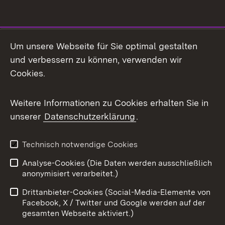
Social Media
Um unsere Webseite für Sie optimal gestalten
und verbessern zu können, verwenden wir
Facebook
Cookies.
Flickr
Weitere Informationen zu Cookies erhalten Sie in
X / Twitter
unserer
Datenschutzerklärung
.
Youtube
Technisch notwendige Cookies
Zum 
Analyse-Cookies (Die Daten werden ausschließlich
Impressum
Kontakt
anonymisiert verarbeitet.)
Benutzungshinweise
Netiquette
Drittanbieter-Cookies (Social-Media-Elemente von
Barrierefreiheit
Datenschutz
Facebook, X / Twitter und Google werden auf der
gesamten Webseite aktiviert.)
Cookies