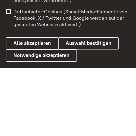
anonymisiert verarbeitet.)
Benutzungshinweise
Netiquette
Drittanbieter-Cookies (Social-Media-Elemente von
Barrierefreiheit
Datenschutz
Facebook, X / Twitter und Google werden auf der
gesamten Webseite aktiviert.)
Cookies
Alle akzeptieren
Auswahl bestätigen
Notwendige akzeptieren
Link zum Landesportal