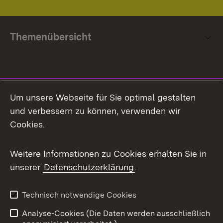
Themenübersicht
Social Media
Um unsere Webseite für Sie optimal gestalten
und verbessern zu können, verwenden wir
Facebook
Cookies.
Flickr
Weitere Informationen zu Cookies erhalten Sie in
X / Twitter
unserer
Datenschutzerklärung
.
Youtube
Technisch notwendige Cookies
Zum 
Analyse-Cookies (Die Daten werden ausschließlich
Impressum
Kontakt