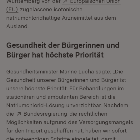
Württemberg von der
Europäischen Union
(Öffnet in neuem Fenster)
(EU)
zugelassene isotonische
natriumchloridhaltige Arzneimittel aus dem
Ausland.
Gesundheit der Bürgerinnen und
Bürger hat höchste Priorität
Gesundheitsminister Manne Lucha sagte: „Die
Gesundheit unserer Bürgerinnen und Bürger ist
unsere höchste Priorität. Für Behandlungen im
stationären und ambulanten Bereich ist die
Natriumchlorid-Lösung unverzichtbar. Nachdem
Extern:
(Öffnet in neuem Fenster)
die
Bundesregierung
die rechtlichen
Möglichkeiten aufgrund des Versorgungsmangels
für den Import geschaffen hat, haben wir sofort
die notwendigen Schritte eingeleitet, damit