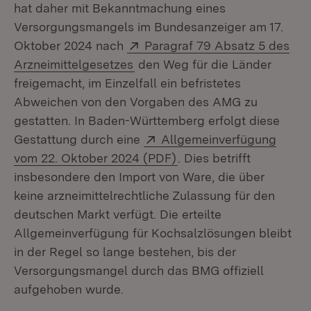
hat daher mit Bekanntmachung eines
Versorgungsmangels im Bundesanzeiger am 17.
Extern:
Oktober 2024 nach
Paragraf 79 Absatz 5 des
(Öffnet in neuem Fenster)
Arzneimittelgesetzes
den Weg für die Länder
freigemacht, im Einzelfall ein befristetes
Abweichen von den Vorgaben des AMG zu
gestatten. In Baden-Württemberg erfolgt diese
Extern:
Gestattung durch eine
Allgemeinverfügung
(Öffnet in neuem Fenste
vom 22. Oktober 2024 (PDF)
. Dies betrifft
insbesondere den Import von Ware, die über
keine arzneimittelrechtliche Zulassung für den
deutschen Markt verfügt. Die erteilte
Allgemeinverfügung für Kochsalzlösungen bleibt
in der Regel so lange bestehen, bis der
Versorgungsmangel durch das BMG offiziell
aufgehoben wurde.