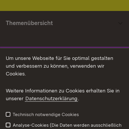
Themenübersicht
Social Media
Um unsere Webseite für Sie optimal gestalten
und verbessern zu können, verwenden wir
Facebook
Cookies.
Flickr
Weitere Informationen zu Cookies erhalten Sie in
X / Twitter
unserer
Datenschutzerklärung
.
Youtube
Technisch notwendige Cookies
Zum 
Analyse-Cookies (Die Daten werden ausschließlich
Impressum
Kontakt