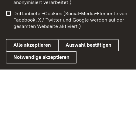
anonymisiert verarbeitet.)
Benutzungshinweise
Netiquette
Drittanbieter-Cookies (Social-Media-Elemente von
Barrierefreiheit
Datenschutz
Facebook, X / Twitter und Google werden auf der
gesamten Webseite aktiviert.)
Cookies
Alle akzeptieren
Auswahl bestätigen
Notwendige akzeptieren
Link zum Landesportal