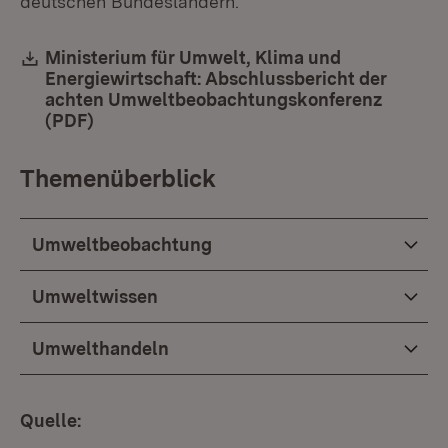
deutschen Bundesländern.
Download:
Ministerium für Umwelt, Klima und
Energiewirtschaft: Abschlussbericht der
achten Umweltbeobachtungskonferenz
(PDF)
(Öffnet in neuem Fenster)
Themenüberblick
Umweltbeobachtung
Umweltwissen
Umwelthandeln
Quelle: