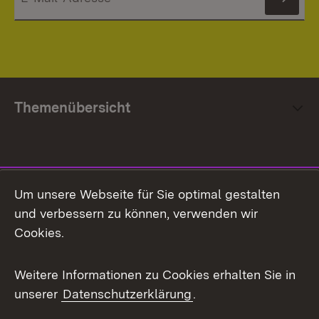
News
Themenübersicht
Social Media
Um unsere Webseite für Sie optimal gestalten
und verbessern zu können, verwenden wir
Facebook
Cookies.
Flickr
Weitere Informationen zu Cookies erhalten Sie in
X / Twitter
unserer
Datenschutzerklärung
.
Youtube