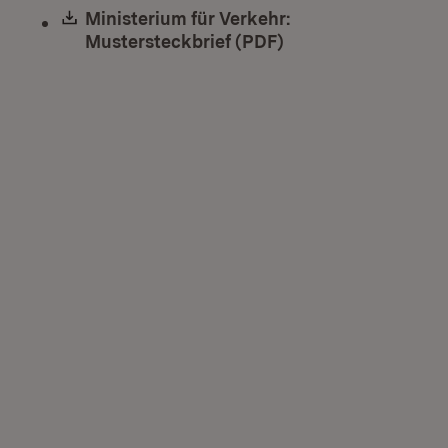
Download:
Ministerium für Verkehr:
Mustersteckbrief (PDF)
(Öffnet in neuem F