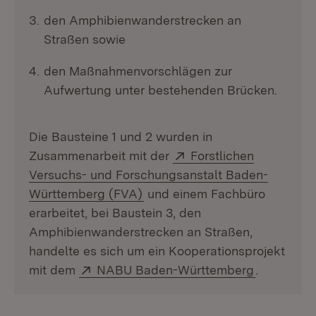
den Amphibienwanderstrecken an
Straßen sowie
den Maßnahmenvorschlägen zur
Aufwertung unter bestehenden Brücken.
Die Bausteine 1 und 2 wurden in
Extern:
Zusammenarbeit mit der
Forstlichen
Versuchs- und Forschungsanstalt Baden-
(Öffnet in neuem Fenster)
Württemberg (FVA)
und einem Fachbüro
erarbeitet, bei Baustein 3, den
Amphibienwanderstrecken an Straßen,
handelte es sich um ein Kooperationsprojekt
Extern:
(Öffnet in
mit dem
NABU Baden-Württemberg
.