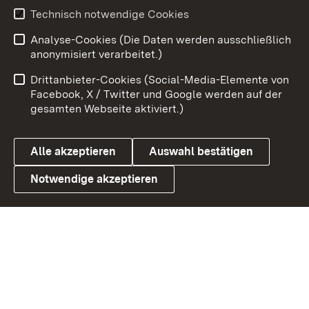
Technisch notwendige Cookies
Zum 
Analyse-Cookies (Die Daten werden ausschließlich
Impressum
Kontakt
anonymisiert verarbeitet.)
Benutzungshinweise
Netiquette
Drittanbieter-Cookies (Social-Media-Elemente von
Barrierefreiheit
Datenschutz
Facebook, X / Twitter und Google werden auf der
gesamten Webseite aktiviert.)
Cookies
Alle akzeptieren
Auswahl bestätigen
Notwendige akzeptieren
Link zum Landesportal