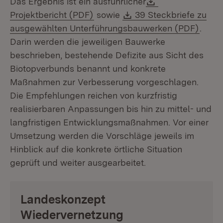
Das Ergebnis ist ein ausführlicher
(Öffnet in neuem Fenster)
Download:
Projektbericht (PDF)
sowie
39 Steckbriefe zu
(Öffn
ausgewählten Unterführungsbauwerken (PDF)
.
Darin werden die jeweiligen Bauwerke
beschrieben, bestehende Defizite aus Sicht des
Biotopverbunds benannt und konkrete
Maßnahmen zur Verbesserung vorgeschlagen.
Die Empfehlungen reichen von kurzfristig
realisierbaren Anpassungen bis hin zu mittel- und
langfristigen Entwicklungsmaßnahmen. Vor einer
Umsetzung werden die Vorschläge jeweils im
Hinblick auf die konkrete örtliche Situation
geprüft und weiter ausgearbeitet.
Landeskonzept
Wiedervernetzung