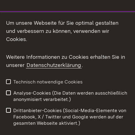
Social Media
Um unsere Webseite für Sie optimal gestalten
und verbessern zu können, verwenden wir
Facebook
Cookies.
Flickr
Weitere Informationen zu Cookies erhalten Sie in
X / Twitter
unserer
Datenschutzerklärung
.
Youtube
Technisch notwendige Cookies
Zum 
Analyse-Cookies (Die Daten werden ausschließlich
Impressum
Kontakt
anonymisiert verarbeitet.)
Benutzungshinweise
Netiquette
Drittanbieter-Cookies (Social-Media-Elemente von
Barrierefreiheit
Datenschutz
Facebook, X / Twitter und Google werden auf der
gesamten Webseite aktiviert.)
Cookies