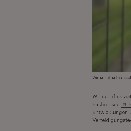
Wirtschaftsstaatssek
Wirtschaftsstaa
E
Fachmesse
E
Entwicklungen u
Verteidigungste