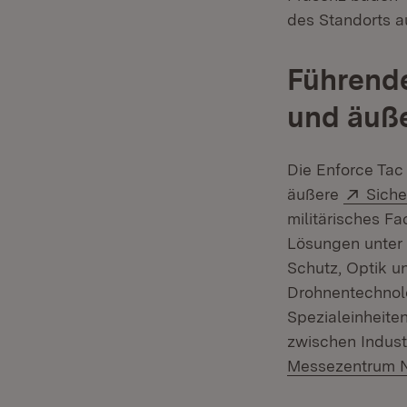
des Standorts au
Führende
und äuße
Die Enforce Tac
Exter
äußere
Siche
militärisches F
Lösungen unter 
Schutz, Optik u
Drohnentechnolo
Spezialeinheite
zwischen Industr
Messezentrum 