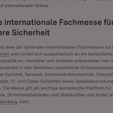
f internationaler Bühne.
 internationale Fachmesse für
re Sicherheit
 ist eine der führenden internationalen Fachmessen für 
n:
(Öffnet in neuem Fenster)
rheit
und richtet sich ausschließlich an ein behördlich
achpublikum. Hersteller und Anbieter präsentieren hier
anderem in den Bereichen persönliche Schutzausrüstung
nd Optronik, Sensorik, Kommunikationstechnik, Einsatz
gie, IT- und Cyber-Sicherheit sowie Spezialausrüstung 
n. Die Messe gilt als wichtige europäische Plattform fü
ie, Sicherheitsbehörden und Streitkräften und findet jä
(Öffnet in neuem Fenster)
Nürnberg
statt.