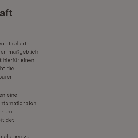
aft
n etablierte
ngen maßgeblich
 hierfür einen
ht die
arer.
en eine
internationalen
en zu
it des
s
hnologien zu