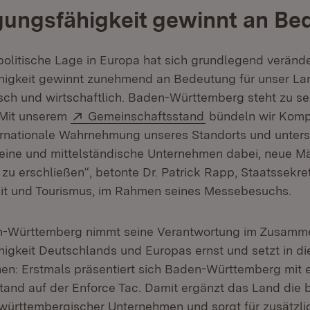
gungsfähigkeit gewinnt an B
spolitische Lage in Europa hat sich grundlegend verände
higkeit gewinnt zunehmend an Bedeutung für unser La
isch und wirtschaftlich. Baden-Württemberg steht zu se
Extern:
(Öffnet in neuem F
 Mit unserem
Gemeinschaftsstand
bündeln wir Komp
ernationale Wahrnehmung unseres Standorts und unters
eine und mittelständische Unternehmen dabei, neue M
zu erschließen“, betonte Dr. Patrick Rapp, Staatssekret
eit und Tourismus, im Rahmen seines Messebesuchs.
-Württemberg nimmt seine Verantwortung im Zusamm
higkeit Deutschlands und Europas ernst und setzt in di
hen: Erstmals präsentiert sich Baden-Württemberg mit
and auf der Enforce Tac. Damit ergänzt das Land die b
ürttembergischer Unternehmen und sorgt für zusätzlic