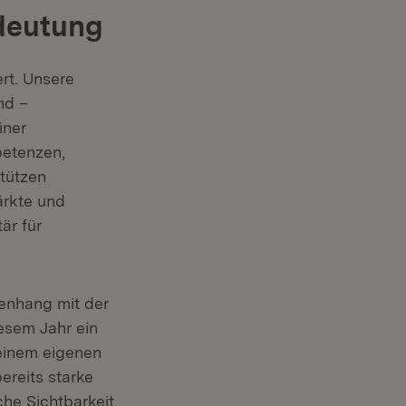
edeutung
rt. Unsere
nd –
iner
enster)
etenzen,
tützen
ärkte und
är für
enhang mit der
esem Jahr ein
 einem eigenen
ereits starke
he Sichtbarkeit