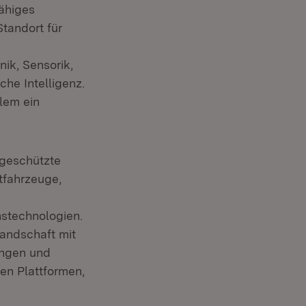
fähiges
Standort für
in neuem Fenster)
onik, Sensorik,
uem Fenster)
che Intelligenz.
lem ein
geschützte
tfahrzeuge,
nstechnologien.
landschaft mit
ungen und
en Plattformen,