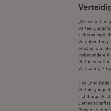
Verteidi
„Die sicherheit
Verteidigungsfä
sicherheitspolit
Verantwortung.
erhöhen die int
insbesondere kl
Partnerschaften 
Wirtschaft, Arb
Das Land Baden
Verteidigungsfä
sichtbares Zeic
Gemeinschaftsst
Präsenz baden-w