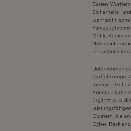
Baden-Württembe
Sicherheits- und
wehrtechnische 
Fahrzeugtechnik
Optik, Kommuni
Neben internati
innovationsstark
Unternehmen au
Radfahrzeuge, A
moderne Gefech
Kommunikationsl
Ergänzt wird die
leistungsfähige
Clustern, die a
Cyber-Resilienz