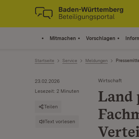
Zum Inhalt springen
Link zur Startseite
Mitmachen
Vorschlagen
Infor
Startseite
Service
Meldungen
Pressemitt
Wirtschaft
23.02.2026
Land 
Lesezeit: 2 Minuten
Teilen
Fachm
Text vorlesen
Verte