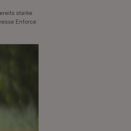
reits starke
messe Enforce