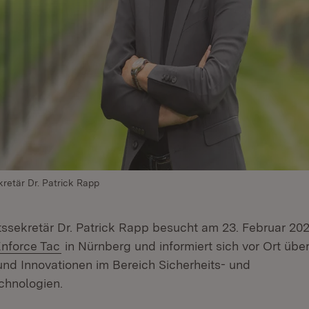
retär Dr. Patrick Rapp
tssekretär Dr. Patrick Rapp besucht am 23. Februar 202
xtern:
(Öffnet in neuem Fenster)
nforce Tac
in Nürnberg und informiert sich vor Ort über
nd Innovationen im Bereich Sicherheits- und
chnologien.