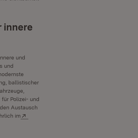
 innere
innere und
es und
 modernste
, ballistischer
fahrzeuge,
für Polizei- und
r den Austausch
Extern:
hrlich im