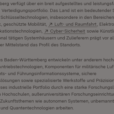
rg verfügt über ein breit aufgestelltes und leistungs
 Verteidigungsportfolio. Das Land ist ein bedeutender 
Schlüsseltechnologien, insbesondere in den Bereichen
Extern:
(Öffnet 
, geschützte Mobilität,
Luft- und Raumfahrt
, Elektr
Extern:
(Öffnet in ne
kationstechnologien,
Cyber-Sicherheit
sowie Künstli
onal tätigen Systemhäusern und Zulieferern prägt vor al
er Mittelstand das Profil des Standorts.
s Baden-Württemberg entwickeln unter anderem hoch
ntriebstechnologien, Komponenten für militärische Luf
ts- und Führungsinformationssysteme, sichere
ösungen sowie spezialisierte Werkstoffe und Präzisio
ses industrielle Portfolio durch eine starke Forschungs
n Hochschulen, außeruniversitären Forschungseinricht
n Zukunftsthemen wie autonomen Systemen, unbemannt
 und Quantentechnologien arbeiten.