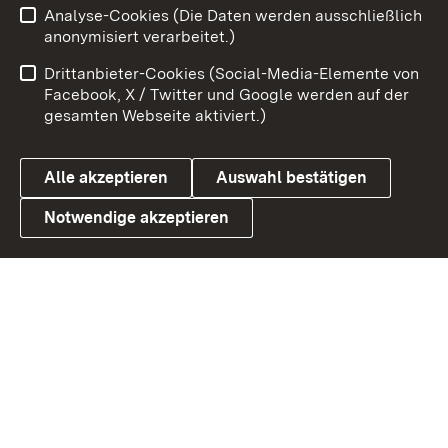
Analyse-Cookies (Die Daten werden ausschließlich
Impressum
Kontakt
anonymisiert verarbeitet.)
Benutzungshinweise
Netiquette
Drittanbieter-Cookies (Social-Media-Elemente von
Barrierefreiheit
Datenschutz
Facebook, X / Twitter und Google werden auf der
gesamten Webseite aktiviert.)
Cookies
Alle akzeptieren
Auswahl bestätigen
Notwendige akzeptieren
Link zum Landesportal