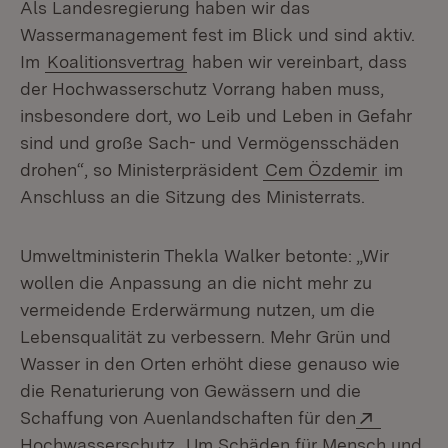
Als Landesregierung haben wir das
Wassermanagement fest im Blick und sind aktiv.
Im
Koalitionsvertrag
haben wir vereinbart, dass
der Hochwasserschutz Vorrang haben muss,
insbesondere dort, wo Leib und Leben in Gefahr
sind und große Sach- und Vermögensschäden
drohen“, so Ministerpräsident
Cem Özdemir
im
Anschluss an die Sitzung des Ministerrats.
Umweltministerin Thekla Walker betonte: „Wir
wollen die Anpassung an die nicht mehr zu
vermeidende Erderwärmung nutzen, um die
Lebensqualität zu verbessern. Mehr Grün und
Wasser in den Orten erhöht diese genauso wie
die Renaturierung von Gewässern und die
Extern:
Schaffung von Auenlandschaften für den
(Öffnet in neuem Fenster)
Hochwasserschutz
. Um Schäden für Mensch und