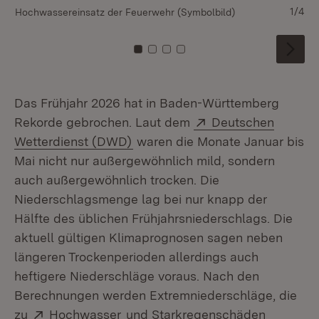
1/4
Hochwassereinsatz der Feuerwehr (Symbolbild)
St
Zu Kachel: 0
Zu Kachel: 1
Zu Kachel: 2
Zu Kachel: 3
Das Frühjahr 2026 hat in Baden-Württemberg
Extern:
Rekorde gebrochen. Laut dem
Deutschen
(Öffnet in neuem Fenster)
Wetterdienst (DWD)
waren die Monate Januar bis
Mai nicht nur außergewöhnlich mild, sondern
auch außergewöhnlich trocken. Die
Niederschlagsmenge lag bei nur knapp der
Hälfte des üblichen Frühjahrsniederschlags. Die
aktuell gültigen Klimaprognosen sagen neben
längeren Trockenperioden allerdings auch
heftigere Niederschläge voraus. Nach den
Berechnungen werden Extremniederschläge, die
Extern:
(Öffnet in neuem Fenster)
zu
Hochwasser
und Starkregenschäden