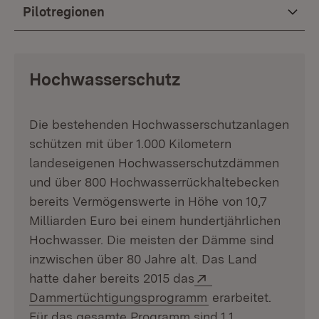
Pilotregionen
Hochwasserschutz
Die bestehenden Hochwasserschutzanlagen
schützen mit über 1.000 Kilometern
landeseigenen Hochwasserschutzdämmen
und über 800 Hochwasserrückhaltebecken
bereits Vermögenswerte in Höhe von 10,7
Milliarden Euro bei einem hundertjährlichen
Hochwasser. Die meisten der Dämme sind
inzwischen über 80 Jahre alt. Das Land
Extern:
hatte daher bereits 2015 das
(Öffnet in neuem F
Dammertüchtigungsprogramm
erarbeitet.
Für das gesamte Programm sind 1,1