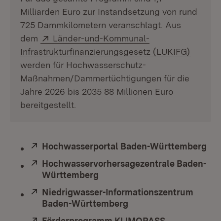
Milliarden Euro zur Instandsetzung von rund
725 Dammkilometern veranschlagt. Aus
Extern:
dem
Länder-und-Kommunal-
(Öffnet
Infrastrukturfinanzierungsgesetz (LUKIFG)
werden für Hochwasserschutz-
Maßnahmen/Dammertüchtigungen für die
Jahre 2026 bis 2035 88 Millionen Euro
bereitgestellt.
Extern:
Hochwasserportal Baden-Württemberg
(Öf
Extern:
Hochwasservorhersagezentrale Baden-
Württemberg
(Öffnet in neuem Fenster)
Extern:
Niedrigwasser-Informationszentrum
Baden-Württemberg
(Öffnet in neuem Fens
Extern:
Förderprogramm KLIMOPASS
(Öffnet in ne