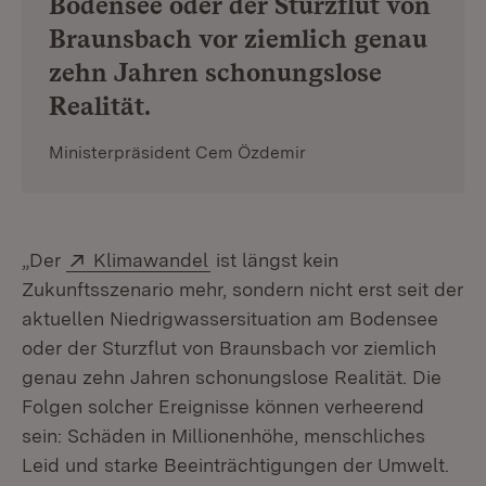
Bodensee oder der Sturzflut von
Braunsbach vor ziemlich genau
zehn Jahren schonungslose
Realität.
Ministerpräsident Cem Özdemir
Extern:
(Öffnet in neuem Fenster)
„Der
Klimawandel
ist längst kein
Zukunftsszenario mehr, sondern nicht erst seit der
aktuellen Niedrigwassersituation am Bodensee
oder der Sturzflut von Braunsbach vor ziemlich
genau zehn Jahren schonungslose Realität. Die
Folgen solcher Ereignisse können verheerend
sein: Schäden in Millionenhöhe, menschliches
Leid und starke Beeinträchtigungen der Umwelt.