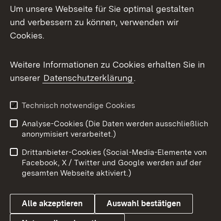
Um unsere Webseite für Sie optimal gestalten
und verbessern zu können, verwenden wir
Facebook
Cookies.
Flickr
Weitere Informationen zu Cookies erhalten Sie in
X / Twitter
unserer
Datenschutzerklärung
.
Youtube
Technisch notwendige Cookies
Zum 
Analyse-Cookies (Die Daten werden ausschließlich
Impressum
Kontakt
anonymisiert verarbeitet.)
Benutzungshinweise
Netiquette
Drittanbieter-Cookies (Social-Media-Elemente von
Barrierefreiheit
Datenschutz
Facebook, X / Twitter und Google werden auf der
gesamten Webseite aktiviert.)
Cookies
Alle akzeptieren
Auswahl bestätigen