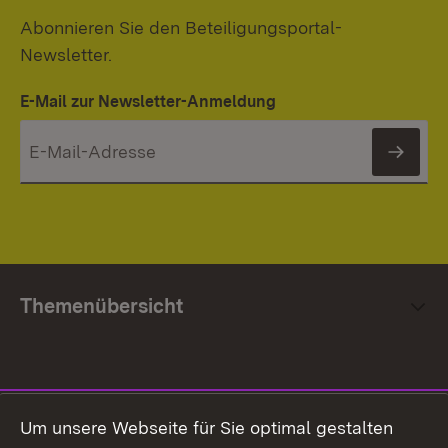
Abonnieren Sie den Beteiligungsportal-
Newsletter.
E-Mail zur Newsletter-Anmeldung
News
Themenübersicht
Social Media
Um unsere Webseite für Sie optimal gestalten