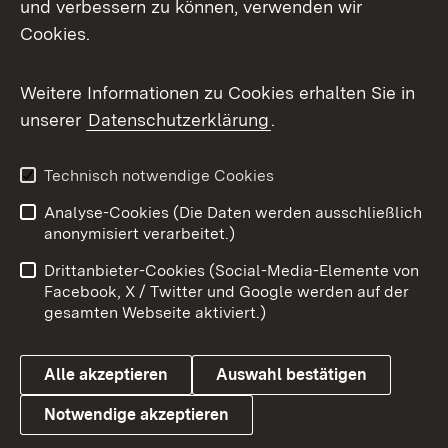
und verbessern zu können, verwenden wir
Facebook
Cookies.
Flickr
Weitere Informationen zu Cookies erhalten Sie in
X / Twitter
unserer
Datenschutzerklärung
.
Youtube
Technisch notwendige Cookies
Zum 
Analyse-Cookies (Die Daten werden ausschließlich
Impressum
Kontakt
anonymisiert verarbeitet.)
Benutzungshinweise
Netiquette
Drittanbieter-Cookies (Social-Media-Elemente von
Barrierefreiheit
Datenschutz
Facebook, X / Twitter und Google werden auf der
gesamten Webseite aktiviert.)
Cookies
Alle akzeptieren
Auswahl bestätigen
Notwendige akzeptieren
Link zum Landesportal