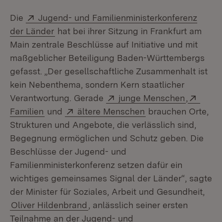
Extern:
Die
Jugend- und Familienministerkonferenz
(Öffnet in neuem Fenster)
der Länder
hat bei ihrer Sitzung in Frankfurt am
Main zentrale Beschlüsse auf Initiative und mit
maßgeblicher Beteiligung Baden-Württembergs
gefasst. „Der gesellschaftliche Zusammenhalt ist
kein Nebenthema, sondern Kern staatlicher
Extern:
(Öffnet 
Exter
Verantwortung. Gerade
junge Menschen
,
(Öffnet in neuem Fenster)
Extern:
(Öffnet in neuem F
Familien
und
ältere Menschen
brauchen Orte,
Strukturen und Angebote, die verlässlich sind,
Begegnung ermöglichen und Schutz geben. Die
Beschlüsse der Jugend- und
Familienministerkonferenz setzen dafür ein
wichtiges gemeinsames Signal der Länder“, sagte
der Minister für Soziales, Arbeit und Gesundheit,
Oliver Hildenbrand
, anlässlich seiner ersten
Teilnahme an der Jugend- und