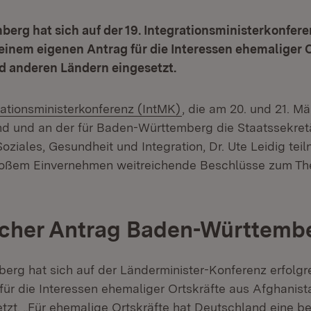
rg hat sich auf der 19. Integrationsministerkonfere
 einem eigenen Antrag für die Interessen ehemaliger 
d anderen Ländern eingesetzt.
(Öffnet in neuem Fenst
rationsministerkonferenz (IntMK)
, die am 20. und 21. Mä
nd und an der für Baden-Württemberg die Staatssekretä
Soziales, Gesundheit und Integration, Dr. Ute Leidig teil
oßem Einvernehmen weitreichende Beschlüsse zum The
icher Antrag Baden-Württemb
rg hat sich auf der Länderminister-Konferenz erfolgr
für die Interessen ehemaliger Ortskräfte aus Afghanis
tzt. „Für ehemalige Ortskräfte hat Deutschland eine b