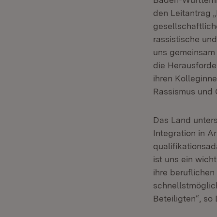
den Leitantrag 
gesellschaftlic
rassistische un
uns gemeinsam a
die Herausforde
ihren Kolleginn
Rassismus und 
Das Land unterst
Integration in 
qualifikationsa
ist uns ein wich
ihre beruflichen
schnellstmöglich
Beteiligten“, so 