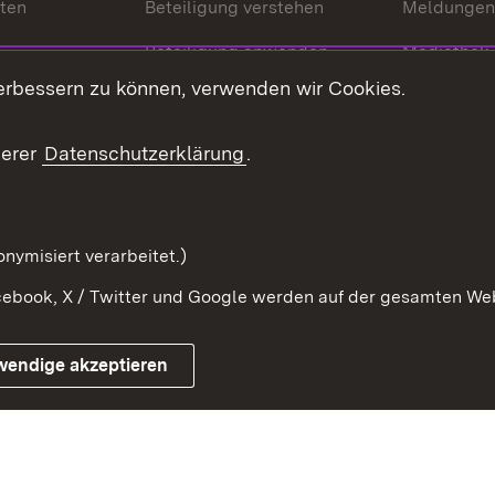
nten
Beteiligung verstehen
Meldungen
Beteiligung anwenden
Mediathek
erbessern zu können, verwenden wir Cookies.
ragte
Beteiligung stärken
Publikatio
Beteiligung erleben
Glossar
serer
Datenschutzerklärung
.
Beteiligung erforschen
mung
nymisiert verarbeitet.)
ebook, X / Twitter und Google werden auf der gesamten Webs
Impressum
Kontakt
Benutzungshinweise
Netiqu
wendige akzeptieren