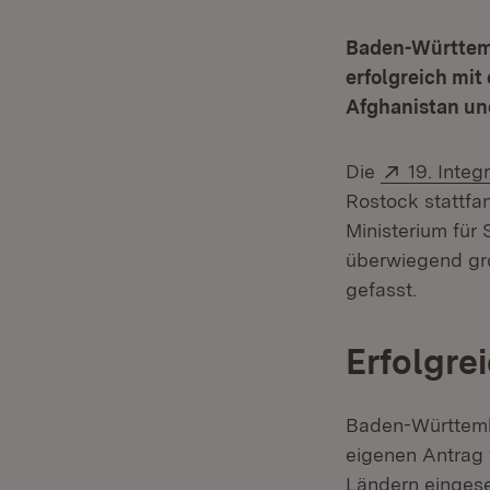
Baden-Württembe
erfolgreich mit
Afghanistan un
Extern:
Die
19. Integ
Rostock stattfa
Ministerium für 
überwiegend gr
gefasst.
Erfolgre
Baden-Württembe
eigenen Antrag 
Ländern eingese