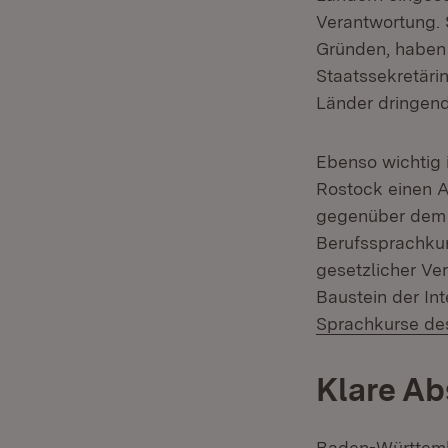
Verantwortung. 
Gründen, haben 
Staatssekretäri
Länder dringen
Ebenso wichtig 
Rostock einen An
gegenüber dem 
Berufssprachkur
gesetzlicher Ve
Baustein der Int
Sprachkurse de
Klare Ab
Baden-Württembe