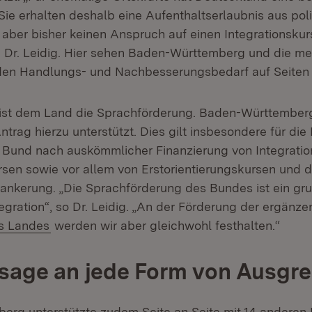
Sie erhalten deshalb eine Aufenthaltserlaubnis aus pol
aber bisher keinen Anspruch auf einen Integrationskurs
n Dr. Leidig. Hier sehen Baden-Württemberg und die m
den Handlungs- und Nachbesserungsbedarf auf Seiten
ist dem Land die Sprachförderung. Baden-Württemberg
trag hierzu unterstützt. Dies gilt insbesondere für die
Bund nach auskömmlicher Finanzierung von Integratio
sen sowie vor allem von Erstorientierungskursen und 
rankerung. „Die Sprachförderung des Bundes ist ein g
egration“, so Dr. Leidig. „An der Förderung der ergänz
s Landes
werden wir aber gleichwohl festhalten.“
sage an jede Form von Ausgr
rg unterstützte zudem Seite an Seite mit 14 anderen