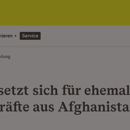
mieren
Service
eilung
setzt sich für ehema
räfte aus Afghanista