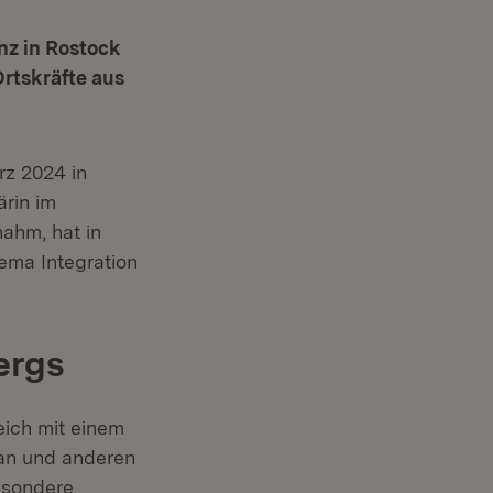
nz in Rostock
Ortskräfte aus
er)
rz 2024 in
rin im
nahm, hat in
ma Integration
ergs
eich mit einem
tan und anderen
esondere