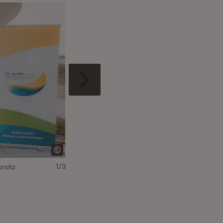
1/3
rsitz
Die für Integration zuständigen Ministerinnen u
unter dem Motto „Miteinander wachsen“ zusam