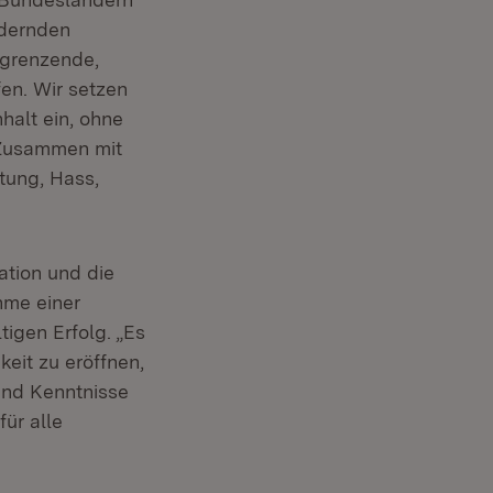
rdernden
sgrenzende,
en. Wir setzen
halt ein, ohne
. Zusammen mit
tung, Hass,
ation und die
hme einer
igen Erfolg. „Es
keit zu eröffnen,
 und Kenntnisse
ür alle