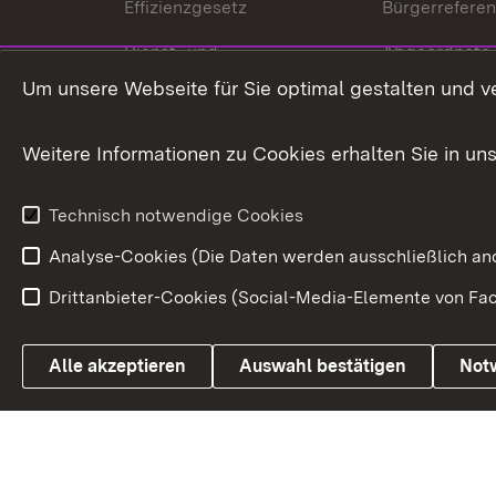
Effizienzgesetz
Bürgerrefere
Dienst- und
Abgeordnete
Versorgungsbezüge
Um unsere Webseite für Sie optimal gestalten und v
Bürgerbeauft
Kommunale Verfahren
Petition
Weitere Informationen zu Cookies erhalten Sie in un
Weitere
Volksantrag
Beteiligungsprozesse
Technisch notwendige Cookies
Volksabstim
Analyse-Cookies (Die Daten werden ausschließlich ano
Drittanbieter-Cookies (Social-Media-Elemente von Fac
Link zum Landesportal
Alle akzeptieren
Auswahl bestätigen
Not