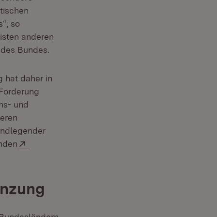
itischen
“, so
eisten anderen
 des Bundes.
 hat daher in
 Forderung
ns- und
deren
rundlegender
Extern:
enden
enzung
 Bundesländern