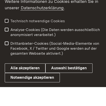
Weitere Informationen zu Cookies erhalten Sie in
X / Twitter
unserer
Datenschutzerklärung
.
Youtube
Technisch notwendige Cookies
Zum 
Analyse-Cookies (Die Daten werden ausschließlich
Impressum
Kontakt
anonymisiert verarbeitet.)
Benutzungshinweise
Netiquette
Drittanbieter-Cookies (Social-Media-Elemente von
Barrierefreiheit
Datenschutz
Facebook, X / Twitter und Google werden auf der
gesamten Webseite aktiviert.)
Cookies
Alle akzeptieren
Auswahl bestätigen
Notwendige akzeptieren
Link zum Landesportal