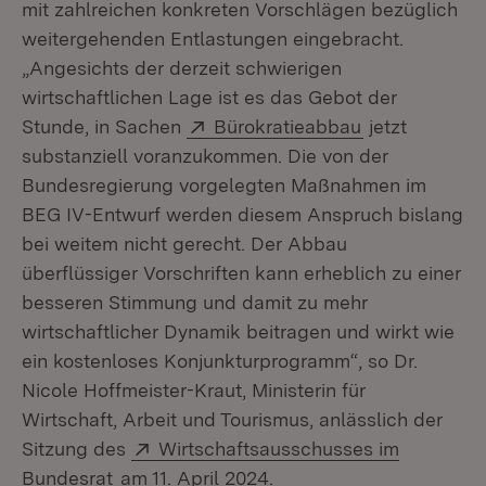
mit zahlreichen konkreten Vorschlägen bezüglich
weitergehenden Entlastungen eingebracht.
„Angesichts der derzeit schwierigen
wirtschaftlichen Lage ist es das Gebot der
Extern:
(Öffnet in ne
Stunde, in Sachen
Bürokratieabbau
jetzt
substanziell voranzukommen. Die von der
Bundesregierung vorgelegten Maßnahmen im
BEG IV-Entwurf werden diesem Anspruch bislang
bei weitem nicht gerecht. Der Abbau
überflüssiger Vorschriften kann erheblich zu einer
besseren Stimmung und damit zu mehr
wirtschaftlicher Dynamik beitragen und wirkt wie
ein kostenloses Konjunkturprogramm“, so Dr.
Nicole Hoffmeister-Kraut, Ministerin für
Wirtschaft, Arbeit und Tourismus, anlässlich der
Extern:
Sitzung des
Wirtschaftsausschusses im
(Öffnet in neuem Fenster)
Bundesrat
am 11. April 2024.