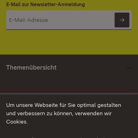
E-Mail zur Newsletter-Anmeldung
News
Themenübersicht
Social Media
Um unsere Webseite für Sie optimal gestalten
und verbessern zu können, verwenden wir
Facebook
Cookies.
Flickr