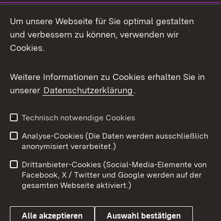
Social Media
Um unsere Webseite für Sie optimal gestalten
und verbessern zu können, verwenden wir
Facebook
Cookies.
Flickr
Weitere Informationen zu Cookies erhalten Sie in
X / Twitter
unserer
Datenschutzerklärung
.
Youtube
Technisch notwendige Cookies
Zum 
Analyse-Cookies (Die Daten werden ausschließlich
Impressum
Kontakt
anonymisiert verarbeitet.)
Benutzungshinweise
Netiquette
Drittanbieter-Cookies (Social-Media-Elemente von
Barrierefreiheit
Datenschutz
Facebook, X / Twitter und Google werden auf der
gesamten Webseite aktiviert.)
Cookies
Alle akzeptieren
Auswahl bestätigen