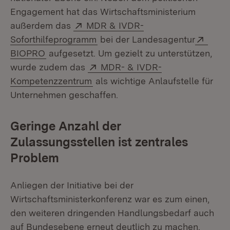
Engagement hat das Wirtschaftsministerium
Extern:
außerdem das
MDR & IVDR-
(Öffnet in neuem Fenster)
Exter
Soforthilfeprogramm
bei der Landesagentur
(Öffnet in neuem Fenster)
BIOPRO
aufgesetzt. Um gezielt zu unterstützen,
Extern:
wurde zudem das
MDR- & IVDR-
(Öffnet in neuem Fenster)
Kompetenzzentrum
als wichtige Anlaufstelle für
Unternehmen geschaffen.
Geringe Anzahl der
Zulassungsstellen ist zentrales
Problem
Anliegen der Initiative bei der
Wirtschaftsministerkonferenz war es zum einen,
den weiteren dringenden Handlungsbedarf auch
auf Bundesebene erneut deutlich zu machen.