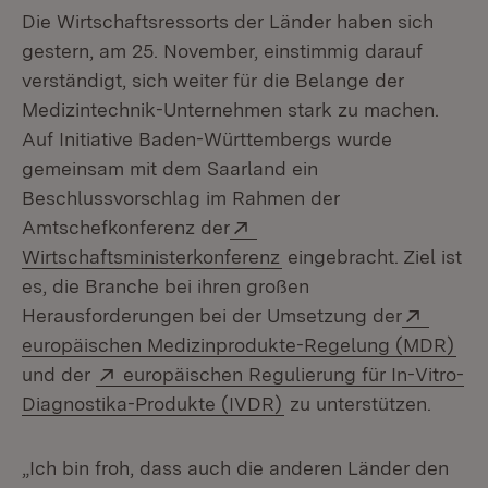
Die Wirtschaftsressorts der Länder haben sich
gestern, am 25. November, einstimmig darauf
verständigt, sich weiter für die Belange der
Medizintechnik-Unternehmen stark zu machen.
Auf Initiative Baden-Württembergs wurde
gemeinsam mit dem Saarland ein
Beschlussvorschlag im Rahmen der
Extern:
Amtschefkonferenz der
(Öffnet in neuem Fenst
Wirtschaftsministerkonferenz
eingebracht. Ziel ist
es, die Branche bei ihren großen
Extern
Herausforderungen bei der Umsetzung der
(Öf
europäischen Medizinprodukte-Regelung (MDR)
Extern:
und der
europäischen Regulierung für In-Vitro-
(Öffnet in neuem Fenst
Diagnostika-Produkte (IVDR)
zu unterstützen.
„Ich bin froh, dass auch die anderen Länder den