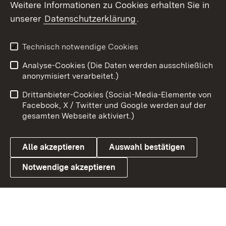
Weitere Informationen zu Cookies erhalten Sie in
X / Twitter
unserer
Datenschutzerklärung
.
Youtube
Technisch notwendige Cookies
Zum 
Analyse-Cookies (Die Daten werden ausschließlich
Impressum
Kontakt
anonymisiert verarbeitet.)
Benutzungshinweise
Netiquette
Drittanbieter-Cookies (Social-Media-Elemente von
Barrierefreiheit
Datenschutz
Facebook, X / Twitter und Google werden auf der
gesamten Webseite aktiviert.)
Cookies
Alle akzeptieren
Auswahl bestätigen
Notwendige akzeptieren
Link zum Landesportal