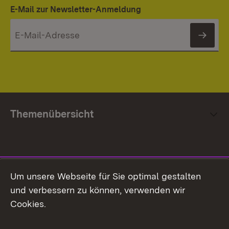
E-Mail zur Newsletter-Anmeldung
News
Themenübersicht
Social Media
Um unsere Webseite für Sie optimal gestalten
und verbessern zu können, verwenden wir
Facebook
Cookies.
Flickr