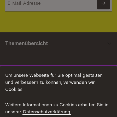
News
Themenübersicht
Social Media
Um unsere Webseite für Sie optimal gestalten
und verbessern zu können, verwenden wir
Facebook
Cookies.
Flickr
Weitere Informationen zu Cookies erhalten Sie in
X / Twitter
unserer
Datenschutzerklärung
.
Youtube