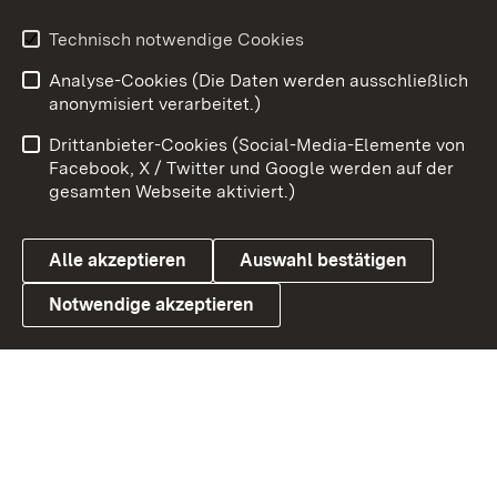
Technisch notwendige Cookies
Zum 
Analyse-Cookies (Die Daten werden ausschließlich
Impressum
Kontakt
anonymisiert verarbeitet.)
Benutzungshinweise
Netiquette
Drittanbieter-Cookies (Social-Media-Elemente von
Barrierefreiheit
Datenschutz
Facebook, X / Twitter und Google werden auf der
gesamten Webseite aktiviert.)
Cookies
Alle akzeptieren
Auswahl bestätigen
Notwendige akzeptieren
Link zum Landesportal