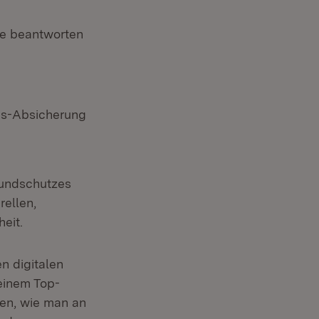
ste beantworten
sis-Absicherung
rundschutzes
rellen,
eit.
n digitalen
einem Top-
en, wie man an