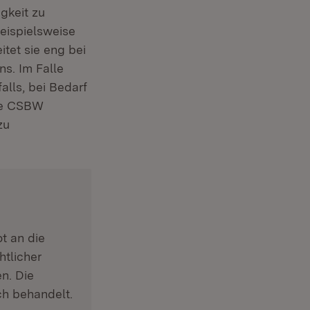
gkeit zu
eispielsweise
tet sie eng bei
ns. Im Falle
alls, bei Bedarf
die CSBW
zu
ot an die
tlicher
n. Die
ch behandelt.