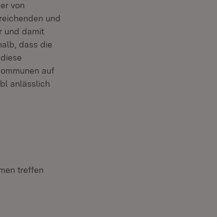
er von
treichenden und
r und damit
alb, dass die
 diese
 Kommunen auf
bl anlässlich
men treffen