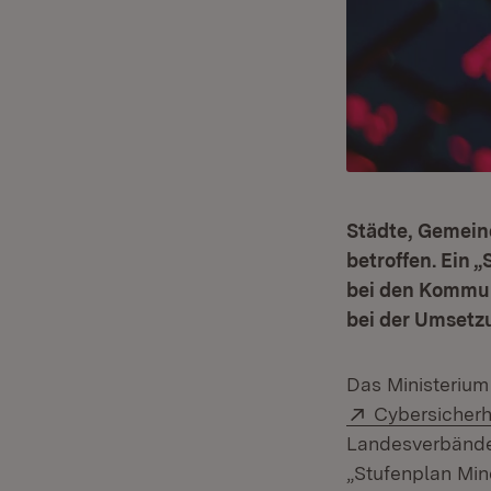
Städte, Gemein
betroffen. Ein 
bei den Kommun
bei der Umsetz
Das Ministerium
Extern:
Cybersicher
Landesverbände
„Stufenplan Min