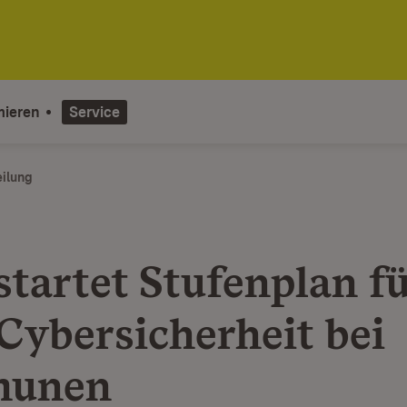
mieren
Service
eilung
startet Stufenplan f
Cybersicherheit bei
unen