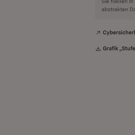
Sie fließen in
abstrakten Da
Extern:
Cybersicher
Download:
Grafik „Stuf