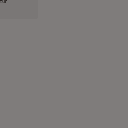
zur
n neuem Fenster)
uem Fenster)