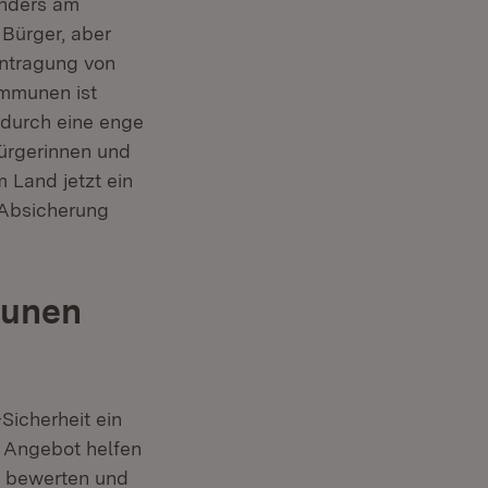
onders am
 Bürger, aber
antragung von
ommunen ist
, durch eine enge
ürgerinnen und
 Land jetzt ein
 Absicherung
munen
Sicherheit ein
m Angebot helfen
u bewerten und