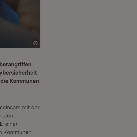
berangriffen
Cybersicherheit
t die Kommunen
emeinsam mit der
uem Fenster)
nalen
(Öffnet in neuem Fenster)
NE
einen
den Kommunen