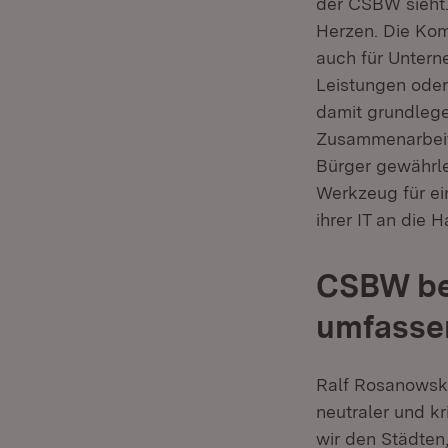
der CSBW sieht.
Herzen. Die Kom
auch für Untern
Leistungen ode
damit grundlegen
Zusammenarbeit
Bürger gewährle
Werkzeug für ei
ihrer IT an die 
CSBW be
umfasse
Ralf Rosanowski
neutraler und kr
wir den Städten