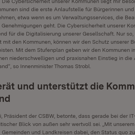
 Die Cybersicherheit unserer Kommunen liegt mir bes
munen sind die erste Anlaufstelle für Bürgerinnen und
ehmen, etwa wenn es um Verwaltungsservices, die Be
r Genehmigungen geht. Die Cybersicherheit unserer K
d für die Digitalisierung unserer Gesellschaft. Nur so
 mit den Kommunen, können wir den Schutz unserer B
isten. Mit dem Stufenplan geben wir den Kommunen im
nen niederschwelligen und praxisnahen Einstieg in die
Hand“, so Innenminister Thomas Strobl.
rät und unterstützt die Kom
nd
, Präsident der CSBW, betonte, dass gerade bei der IT-
itischer Blick von außen sehr wertvoll sei. „Mit unsere
, Gemeinden und Landkreisen dabei, den Status quo z