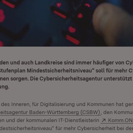
den und auch Landkreise sind immer häufiger von Cy
„Stufenplan Mindestsicherheitsniveau“ soll für mehr 
en sorgen. Die Cybersicherheitsagentur unterstütz
ung.
 des Inneren, für Digitalisierung und Kommunen hat g
(Öffnet in ne
heitsagentur Baden-Württemberg (CSBW)
, den Kommu
Extern:
n und der kommunalen IT-Dienstleisterin
Komm.O
destsicherheitsniveau“ für mehr Cybersicherheit bei 