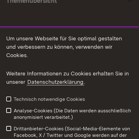
Themenübersicht
Social Media
Um unsere Webseite für Sie optimal gestalten
und verbessern zu können, verwenden wir
Facebook
Cookies.
Flickr
Weitere Informationen zu Cookies erhalten Sie in
X / Twitter
unserer
Datenschutzerklärung
.
Youtube
Technisch notwendige Cookies
Zum 
Analyse-Cookies (Die Daten werden ausschließlich
Impressum
Kontakt
anonymisiert verarbeitet.)
Benutzungshinweise
Netiquette
Drittanbieter-Cookies (Social-Media-Elemente von
Barrierefreiheit
Datenschutz
Facebook, X / Twitter und Google werden auf der