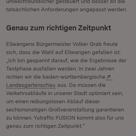
umweltfreundlicher gesteuert und besser an die
tatsächlichen Anforderungen angepasst werden.
Genau zum richtigen Zeitpunkt
Ellwangens Bürgermeister Volker Grab freute
sich, dass die Wahl auf Ellwangen gefallen ist:
„Ich bin gespannt darauf, wie die Ergebnisse der
Testphase ausfallen werden. In zwei Jahren
Extern:
richten wir die baden-württembergische
(Öffnet in neuem Fenster)
Landesgartenschau
aus. Da müssen die
Verkehrsabläufe in unserer Stadt optimiert sein,
um einen reibungslosen Ablauf dieser
sechsmonatigen Großveranstaltung garantieren
zu können. Yutraffic FUSION kommt also für uns
genau zum richtigen Zeitpunkt.“