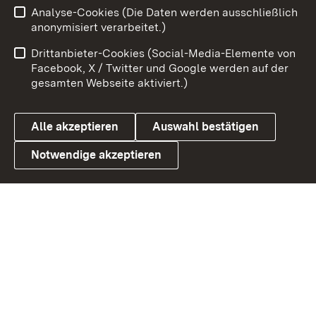
Analyse-Cookies (Die Daten werden ausschließlich
Impressum
Kontakt
anonymisiert verarbeitet.)
Benutzungshinweise
Netiquette
Drittanbieter-Cookies (Social-Media-Elemente von
Barrierefreiheit
Datenschutz
Facebook, X / Twitter und Google werden auf der
gesamten Webseite aktiviert.)
Cookies
Alle akzeptieren
Auswahl bestätigen
Notwendige akzeptieren
Link zum Landesportal