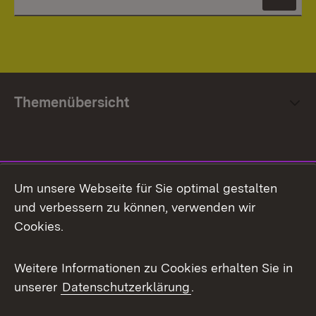
News
Themenübersicht
Social Media
Um unsere Webseite für Sie optimal gestalten
und verbessern zu können, verwenden wir
Facebook
Cookies.
Flickr
Weitere Informationen zu Cookies erhalten Sie in
X / Twitter
unserer
Datenschutzerklärung
.
Youtube