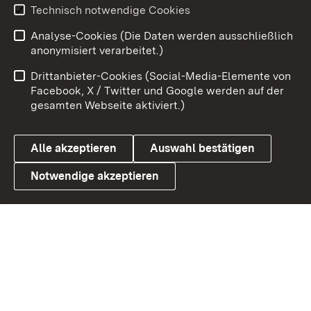
Technisch notwendige Cookies
Zum 
Analyse-Cookies (Die Daten werden ausschließlich
Impressum
Kontakt
anonymisiert verarbeitet.)
Benutzungshinweise
Netiquette
Drittanbieter-Cookies (Social-Media-Elemente von
Barrierefreiheit
Datenschutz
Facebook, X / Twitter und Google werden auf der
gesamten Webseite aktiviert.)
Cookies
Alle akzeptieren
Auswahl bestätigen
Notwendige akzeptieren
Link zum Landesportal