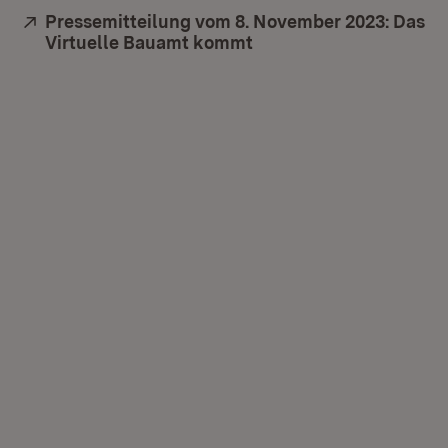
Extern:
Pressemitteilung vom 8. November 2023: Das
Virtuelle Bauamt kommt
(Öffnet in neuem Fenst