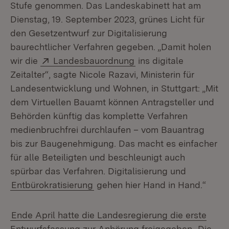
Stufe genommen. Das Landeskabinett hat am
Dienstag, 19. September 2023, grünes Licht für
den Gesetzentwurf zur Digitalisierung
baurechtlicher Verfahren gegeben. „Damit holen
Extern:
(Öffnet in neuem Fenst
wir die
Landesbauordnung
ins digitale
Zeitalter“, sagte Nicole Razavi, Ministerin für
Landesentwicklung und Wohnen, in Stuttgart: „Mit
dem Virtuellen Bauamt können Antragsteller und
Behörden künftig das komplette Verfahren
medienbruchfrei durchlaufen – vom Bauantrag
bis zur Baugenehmigung. Das macht es einfacher
für alle Beteiligten und beschleunigt auch
spürbar das Verfahren. Digitalisierung und
Entbürokratisierung
gehen hier Hand in Hand.“
Ende April hatte die Landesregierung die erste
Entwurfsfassung zur Anhörung freigegeben.
Die