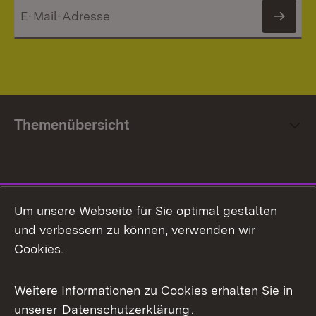
News
Themenübersicht
Social Media
Um unsere Webseite für Sie optimal gestalten
und verbessern zu können, verwenden wir
Facebook
Cookies.
Flickr
Weitere Informationen zu Cookies erhalten Sie in
X / Twitter
unserer
Datenschutzerklärung
.