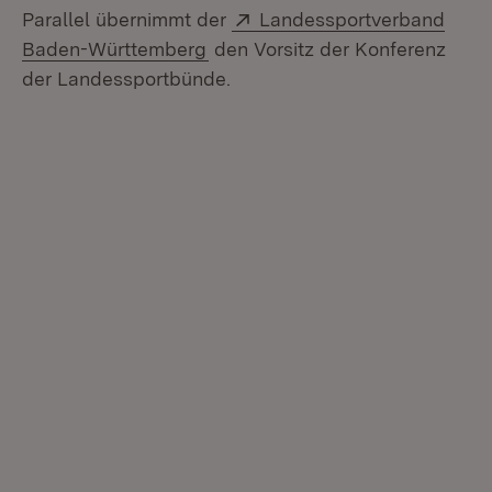
Extern:
Parallel übernimmt der
Landessportverband
(Öffnet in neuem Fenster)
Baden-Württemberg
den Vorsitz der Konferenz
der Landessportbünde.