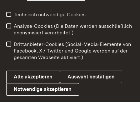
Youtube
Technisch notwendige Cookies
Zum 
Analyse-Cookies (Die Daten werden ausschließlich
Impressum
Kontakt
anonymisiert verarbeitet.)
Benutzungshinweise
Netiquette
Drittanbieter-Cookies (Social-Media-Elemente von
Barrierefreiheit
Datenschutz
Facebook, X / Twitter und Google werden auf der
gesamten Webseite aktiviert.)
Cookies
Alle akzeptieren
Auswahl bestätigen
Notwendige akzeptieren
Link zum Landesportal