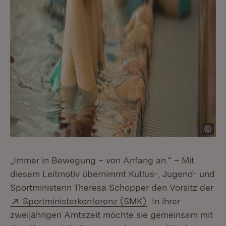
„Immer in Bewegung – von Anfang an.“ – Mit
diesem Leitmotiv übernimmt Kultus-, Jugend- und
Sportministerin Theresa Schopper den Vorsitz der
Extern:
(Öffnet in neuem F
Sportministerkonferenz (SMK)
. In ihrer
zweijährigen Amtszeit möchte sie gemeinsam mit