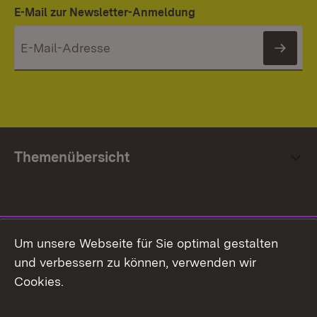
E-Mail zur Newsletter-Anmeldung
News
Themenübersicht
Social Media
Um unsere Webseite für Sie optimal gestalten
und verbessern zu können, verwenden wir
Facebook
Cookies.
Flickr