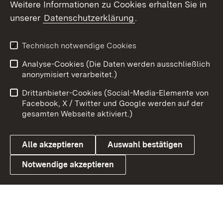
Weitere Informationen zu Cookies erhalten Sie in
X / Twitter
unserer
Datenschutzerklärung
.
Youtube
Technisch notwendige Cookies
Zum 
Analyse-Cookies (Die Daten werden ausschließlich
Impressum
Kontakt
anonymisiert verarbeitet.)
Benutzungshinweise
Netiquette
Drittanbieter-Cookies (Social-Media-Elemente von
Barrierefreiheit
Datenschutz
Facebook, X / Twitter und Google werden auf der
gesamten Webseite aktiviert.)
Cookies
Alle akzeptieren
Auswahl bestätigen
Notwendige akzeptieren
Link zum Landesportal