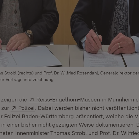
 Strobl (rechts) und Prof. Dr. Wilfried Rosendahl, Generaldirektor de
 der Vertragsunterzeichnung
Extern:
(Öffnet in neu
 zeigen die
Reiss-Engelhorn-Museen
in Mannheim er
Extern:
(Öffnet in neuem Fenster)
 zur
Polizei
. Dabei werden bisher nicht veröffentlich
r Polizei Baden-Württemberg präsentiert, welche die Vi
t in einer bisher nicht gezeigten Weise dokumentieren. 
neten Innenminister Thomas Strobl und Prof. Dr. Wilfri