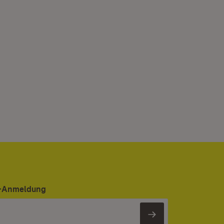
er-Anmeldung
Newsletter 