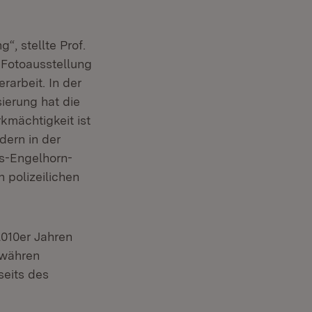
“, stellte Prof.
n Fotoausstellung
rarbeit. In der
sierung hat die
kmächtigkeit ist
dern in der
ss-Engelhorn-
 polizeilichen
2010er Jahren
ewähren
seits des