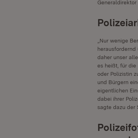
Generaldirektor
Polizeia
„Nur wenige Ber
herausfordernd u
daher unser all
es heißt, für di
oder Polizistin 
und Bürgern eine
eigentlichen Ei
dabei ihrer Poli
sagte dazu der 
Polizeif