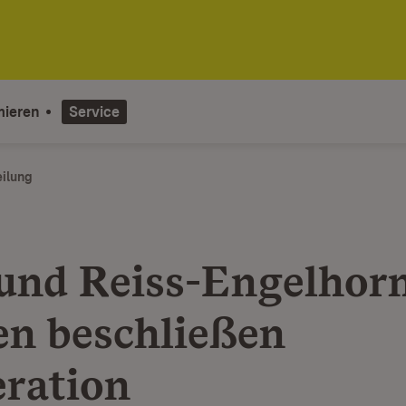
mieren
Service
eilung
und Reiss-Engelhor
n beschließen
ration