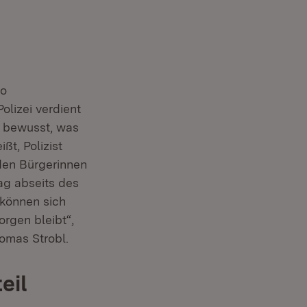
so
olizei verdient
t bewusst, was
ßt, Polizist
 den Bürgerinnen
tag abseits des
 können sich
orgen bleibt“,
homas Strobl.
eil