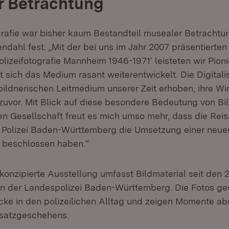
r Betrachtung
grafie war bisher kaum Bestandteil musealer Betrachtung
endahl fest. „Mit der bei uns im Jahr 2007 präsentierte
lizeifotografie Mannheim 1946-1971‘ leisteten wir Pionie
 sich das Medium rasant weiterentwickelt. Die Digitali
bildnerischen Leitmedium unserer Zeit erhoben, ihre Wir
zuvor. Mit Blick auf diese besondere Bedeutung von Bil
len Gesellschaft freut es mich umso mehr, dass die Rei
Polizei Baden-Württemberg die Umsetzung einer neuen
 beschlossen haben.“
onzipierte Ausstellung umfasst Bildmaterial seit den 
en der Landespolizei Baden-Württemberg. Die Fotos g
icke in den polizeilichen Alltag und zeigen Momente ab
nsatzgeschehens.