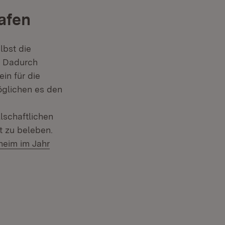
rafen
lbst die
. Dadurch
in für die
glichen es den
lschaftlichen
t zu beleben.
heim im Jahr