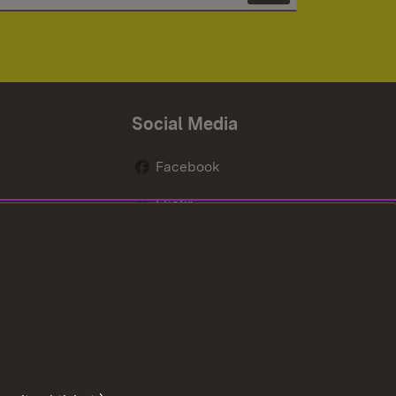
Social Media
Facebook
Flickr
nen
X / Twitter
Youtube