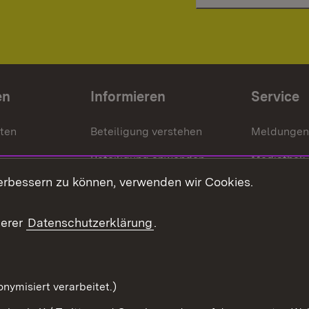
en
Informieren
Service
nten
Beteiligung verstehen
Meldungen
Beteiligung anwenden
Mediathek
erbessern zu können, verwenden wir Cookies.
ragte
Beteiligung stärken
Publikatio
Beteiligung erleben
Glossar
serer
Datenschutzerklärung
.
Beteiligung erforschen
mung
nymisiert verarbeitet.)