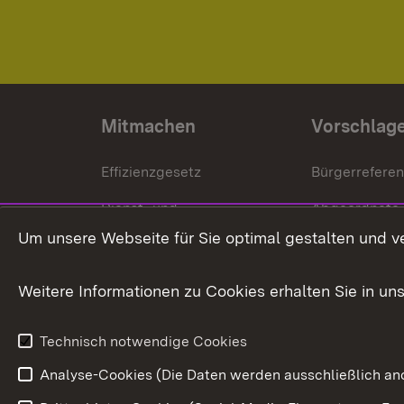
Mitmachen
Vorschlag
Effizienzgesetz
Bürgerrefere
Dienst- und
Abgeordnete
Versorgungsbezüge
Um unsere Webseite für Sie optimal gestalten und v
Bürgerbeauft
Kommunale Verfahren
Petition
Weitere Informationen zu Cookies erhalten Sie in un
Weitere
Volksantrag
Beteiligungsprozesse
Technisch notwendige Cookies
Volksabstim
Analyse-Cookies (Die Daten werden ausschließlich ano