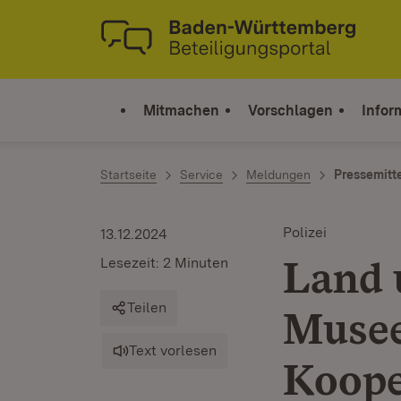
Zum Inhalt springen
Link zur Startseite
Mitmachen
Vorschlagen
Infor
Startseite
Service
Meldungen
Pressemitt
Polizei
13.12.2024
Land 
Lesezeit: 2 Minuten
Teilen
Musee
Text vorlesen
Koope