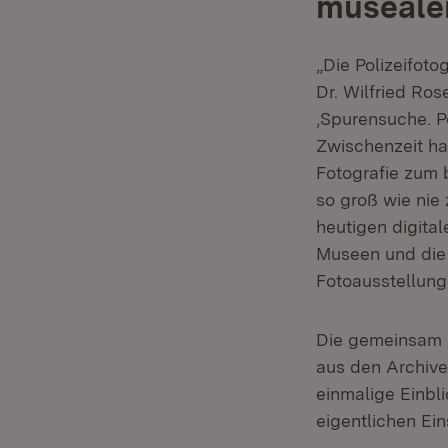
museale
„Die Polizeifoto
Dr. Wilfried Ros
‚Spurensuche. Po
Zwischenzeit hat
Fotografie zum 
so groß wie nie 
heutigen digita
Museen und die 
Fotoausstellung
Die gemeinsam k
aus den Archiv
einmalige Einbl
eigentlichen Ei