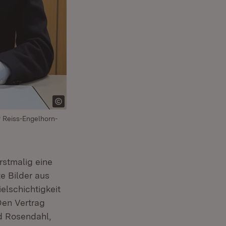
r Reiss-Engelhorn-
em Fenster)
stmalig eine
te Bilder aus
elschichtigkeit
Den Vertrag
ed Rosendahl,