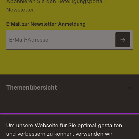
Abonnieren Sie den Beteiligungsportal-
Newsletter.
E-Mail zur Newsletter-Anmeldung
News
Themenübersicht
Social Media
Um unsere Webseite für Sie optimal gestalten
und verbessern zu können, verwenden wir
Facebook