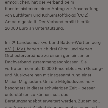
ermöglichen, hat der Verband beim
Kunstministerium einen Antrag zur Anschaffung
von Luftfiltern und Kohlenstoffdioxid(CO2)-
Ampeln gestellt. Der Verband erhält hierfür
20.000 Euro an Unterstützung.
Extern:
Im
Landesmusikverband Baden-Württemberg
(Öffnet in neuem Fenster)
e.V. (LMV)
haben sich drei Chor- und sieben
Orchesterverbände zu einem gemeinsamen
Dachverband zusammengeschlossen. Sie
vertreten mehr als 12.000 Ensembles von Gesang-
und Musikvereinen mit insgesamt rund einer
Million Mitgliedern. Um die Mitgliedsvereine –
besonders in dieser schwierigen Zeit – besser
unterstützen zu können, soll das
Beratungsangebot erweitert werden. Zudem soll
das Aus- und Weiterbildungsangebot erweitert