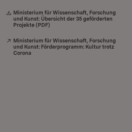
Download:
Ministerium für Wissenschaft, Forschung
und Kunst: Übersicht der 35 geförderten
Projekte (PDF)
(Öffnet in neuem Fenster)
Extern:
Ministerium für Wissenschaft, Forschung
und Kunst: Förderprogramm: Kultur trotz
Corona
(Öffnet in neuem Fenster)