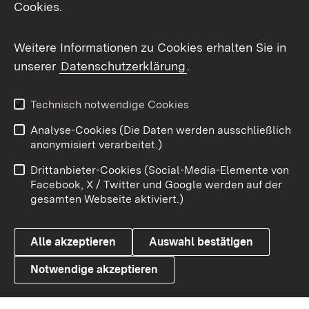
Cookies.
Flickr
Weitere Informationen zu Cookies erhalten Sie in
X / Twitter
unserer
Datenschutzerklärung
.
Youtube
Technisch notwendige Cookies
Zum 
Analyse-Cookies (Die Daten werden ausschließlich
Impressum
Kontakt
anonymisiert verarbeitet.)
Benutzungshinweise
Netiquette
Drittanbieter-Cookies (Social-Media-Elemente von
Barrierefreiheit
Datenschutz
Facebook, X / Twitter und Google werden auf der
gesamten Webseite aktiviert.)
Cookies
Alle akzeptieren
Auswahl bestätigen
Notwendige akzeptieren
Link zum Landesportal