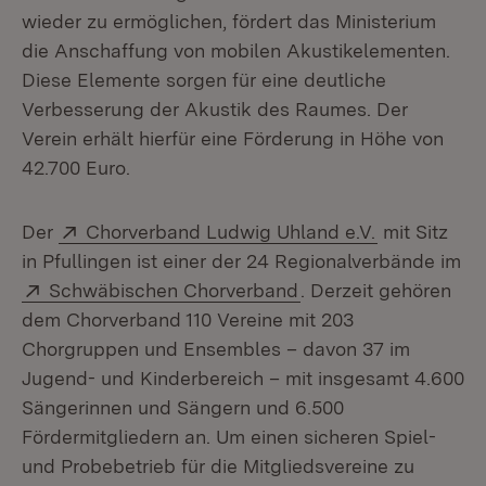
wieder zu ermöglichen, fördert das Ministerium
die Anschaffung von mobilen Akustikelementen.
Diese Elemente sorgen für eine deutliche
Verbesserung der Akustik des Raumes. Der
Verein erhält hierfür eine Förderung in Höhe von
42.700 Euro.
Extern:
(Öffnet in n
Der
Chorverband Ludwig Uhland e.V.
mit Sitz
in Pfullingen ist einer der 24 Regionalverbände im
Extern:
(Öffnet in neuem Fen
Schwäbischen Chorverband
. Derzeit gehören
dem Chorverband 110 Vereine mit 203
Chorgruppen und Ensembles – davon 37 im
Jugend- und Kinderbereich – mit insgesamt 4.600
Sängerinnen und Sängern und 6.500
Fördermitgliedern an. Um einen sicheren Spiel-
und Probebetrieb für die Mitgliedsvereine zu