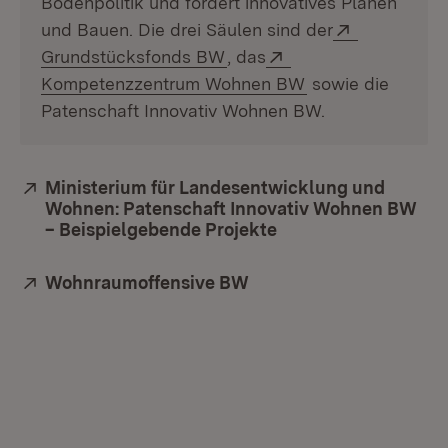
Bodenpolitik und fördert innovatives Planen
Extern:
und Bauen. Die drei Säulen sind der
(Öffnet in neuem Fenster)
Extern:
Grundstücksfonds BW
, das
(Öffnet in neuem 
Kompetenzzentrum Wohnen BW
sowie die
Patenschaft Innovativ Wohnen BW.
Extern:
Ministerium für Landesentwicklung und
Wohnen: Patenschaft Innovativ Wohnen BW
– Beispielgebende Projekte
(Öffnet in neuem Fe
Extern:
Wohnraumoffensive BW
(Öffnet in neuem Fenst