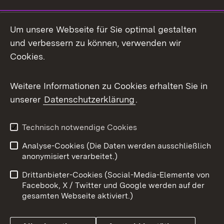
Social Media
Um unsere Webseite für Sie optimal gestalten
und verbessern zu können, verwenden wir
Facebook
Cookies.
Flickr
Weitere Informationen zu Cookies erhalten Sie in
X / Twitter
unserer
Datenschutzerklärung
.
Youtube
Technisch notwendige Cookies
Zum 
Analyse-Cookies (Die Daten werden ausschließlich
Impressum
Kontakt
anonymisiert verarbeitet.)
Benutzungshinweise
Netiquette
Drittanbieter-Cookies (Social-Media-Elemente von
Barrierefreiheit
Datenschutz
Facebook, X / Twitter und Google werden auf der
gesamten Webseite aktiviert.)
Cookies