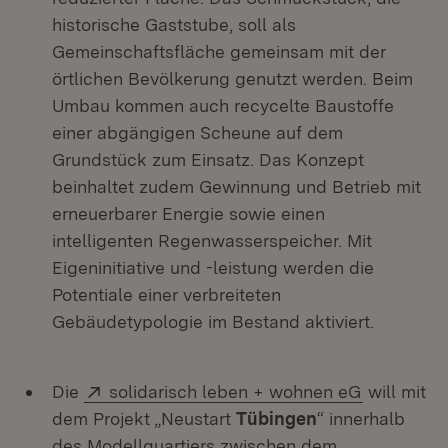
historische Gaststube, soll als
Gemeinschaftsfläche gemeinsam mit der
örtlichen Bevölkerung genutzt werden. Beim
Umbau kommen auch recycelte Baustoffe
einer abgängigen Scheune auf dem
Grundstück zum Einsatz. Das Konzept
beinhaltet zudem Gewinnung und Betrieb mit
erneuerbarer Energie sowie einen
intelligenten Regenwasserspeicher. Mit
Eigeninitiative und -leistung werden die
Potentiale einer verbreiteten
Gebäudetypologie im Bestand aktiviert.
Extern:
(Öffnet in
Die
solidarisch leben + wohnen eG
will mit
dem Projekt „Neustart
Tübingen
“ innerhalb
des Modellquartiers zwischen dem