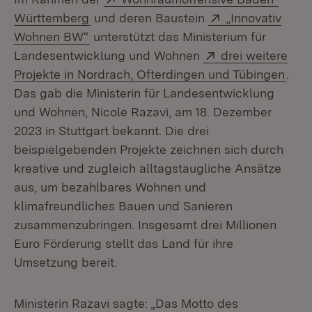
(Öffnet in neuem Fenster)
Extern:
Württemberg
und deren Baustein
„Innovativ
(Öffnet in neuem Fenster)
Wohnen BW“
unterstützt das Ministerium für
Extern:
Landesentwicklung und Wohnen
drei weitere
(Öff
Projekte in Nordrach, Ofterdingen und Tübingen
.
Das gab die Ministerin für Landesentwicklung
und Wohnen, Nicole Razavi, am 18. Dezember
2023 in Stuttgart bekannt. Die drei
beispielgebenden Projekte zeichnen sich durch
kreative und zugleich alltagstaugliche Ansätze
aus, um bezahlbares Wohnen und
klimafreundliches Bauen und Sanieren
zusammenzubringen. Insgesamt drei Millionen
Euro Förderung stellt das Land für ihre
Umsetzung bereit.
Ministerin Razavi sagte: „Das Motto des