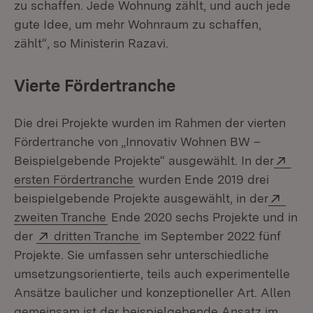
zu schaffen. Jede Wohnung zählt, und auch jede
gute Idee, um mehr Wohnraum zu schaffen,
zählt“, so Ministerin Razavi.
Vierte Fördertranche
Die drei Projekte wurden im Rahmen der vierten
Fördertranche von „Innovativ Wohnen BW –
Ext
Beispielgebende Projekte“ ausgewählt. In der
(Öffnet in neuem Fenster)
ersten Fördertranche
wurden Ende 2019 drei
Exte
beispielgebende Projekte ausgewählt, in der
(Öffnet in neuem Fenster)
zweiten Tranche
Ende 2020 sechs Projekte und in
Extern:
(Öffnet in neuem Fenster)
der
dritten Tranche
im September 2022 fünf
Projekte. Sie umfassen sehr unterschiedliche
umsetzungsorientierte, teils auch experimentelle
Ansätze baulicher und konzeptioneller Art. Allen
gemeinsam ist der beispielgebende Ansatz im