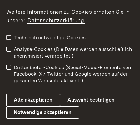
Weitere Informationen zu Cookies erhalten Sie in
X / Twitter
unserer
Datenschutzerklärung
.
Youtube
Technisch notwendige Cookies
Zum 
Analyse-Cookies (Die Daten werden ausschließlich
Impressum
Kontakt
anonymisiert verarbeitet.)
Benutzungshinweise
Netiquette
Drittanbieter-Cookies (Social-Media-Elemente von
Barrierefreiheit
Datenschutz
Facebook, X / Twitter und Google werden auf der
gesamten Webseite aktiviert.)
Cookies
Alle akzeptieren
Auswahl bestätigen
Notwendige akzeptieren
Link zum Landesportal