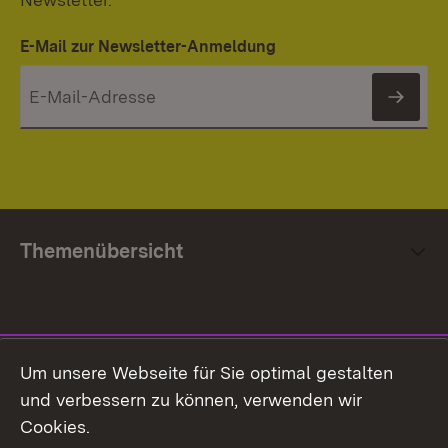
E-Mail zur Newsletter-Anmeldung
News
Themenübersicht
Social Media
Um unsere Webseite für Sie optimal gestalten
und verbessern zu können, verwenden wir
Facebook
Cookies.
Flickr