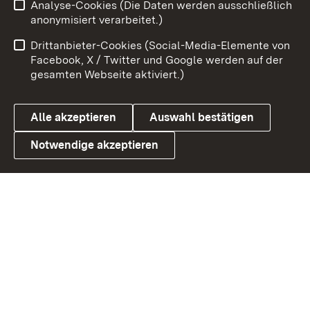
Analyse-Cookies (Die Daten werden ausschließlich
Impressum
Kontakt
anonymisiert verarbeitet.)
Benutzungshinweise
Netiquette
Drittanbieter-Cookies (Social-Media-Elemente von
Barrierefreiheit
Datenschutz
Facebook, X / Twitter und Google werden auf der
gesamten Webseite aktiviert.)
Cookies
Alle akzeptieren
Auswahl bestätigen
Notwendige akzeptieren
Link zum Landesportal