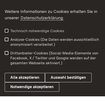
Flickr
Weitere Informationen zu Cookies erhalten Sie in
X / Twitter
unserer
Datenschutzerklärung
.
Youtube
Technisch notwendige Cookies
Zum 
Analyse-Cookies (Die Daten werden ausschließlich
Impressum
Kontakt
anonymisiert verarbeitet.)
Benutzungshinweise
Netiquette
Drittanbieter-Cookies (Social-Media-Elemente von
Barrierefreiheit
Datenschutz
Facebook, X / Twitter und Google werden auf der
gesamten Webseite aktiviert.)
Cookies
Alle akzeptieren
Auswahl bestätigen
Notwendige akzeptieren
Link zum Landesportal