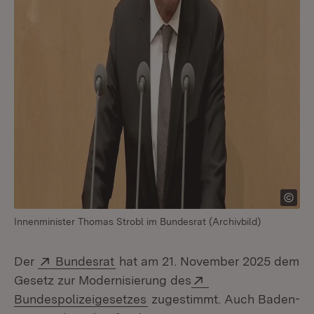
Innenminister Thomas Strobl im Bundesrat (Archivbild)
Extern:
(Öffnet in neuem Fenster)
Der
Bundesrat
hat am 21. November 2025 dem
Extern:
Gesetz zur Modernisierung des
(Öffnet in neuem Fenster)
Bundespolizeigesetzes
zugestimmt. Auch Baden-