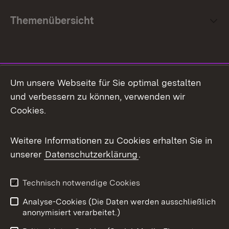
Themenübersicht
Social Media
Um unsere Webseite für Sie optimal gestalten
und verbessern zu können, verwenden wir
Facebook
Cookies.
Flickr
Weitere Informationen zu Cookies erhalten Sie in
X / Twitter
unserer
Datenschutzerklärung
.
Youtube
Technisch notwendige Cookies
Zum 
Analyse-Cookies (Die Daten werden ausschließlich
Impressum
Kontakt
anonymisiert verarbeitet.)
Benutzungshinweise
Netiquette