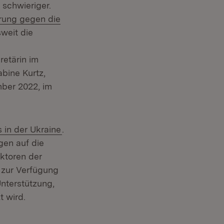
euem Fenster)
schwieriger.
erung gegen die
 in neuem Fenster)
weit die
retärin im
bine Kurtz,
mber 2022, im
 in der Ukraine
.
gen auf die
ktoren der
o zur Verfügung
nterstützung,
 wird.