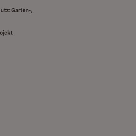
tz: Garten-,
ojekt
ter)