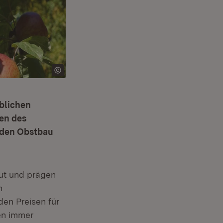
eblichen
en des
 den Obstbau
rgut und prägen
m
en Preisen für
en immer