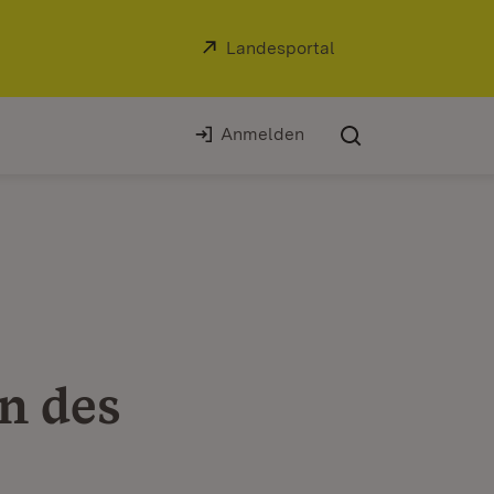
Extern:
Landesportal
(Öffnet in neuem Fe
Anmelden
n des