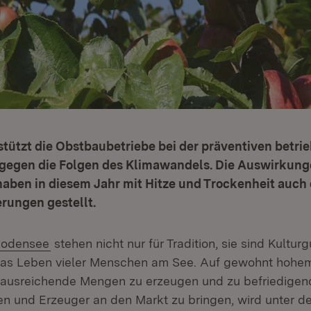
tützt die Obstbaubetriebe bei der präventiven betri
 gegen die Folgen des Klimawandels. Die Auswirkung
aben in diesem Jahr mit Hitze und Trockenheit auch
rungen gestellt.
(Öffnet in neuem Fenster)
Bodensee
stehen nicht nur für Tradition, sie sind Kultu
 das Leben vieler Menschen am See. Auf gewohnt hohe
 ausreichende Mengen zu erzeugen und zu befriedigend
en und Erzeuger an den Markt zu bringen, wird unter d