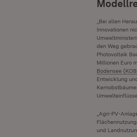
Modellre
„Bei allen Herau
Innovationen ni
Umweltministeri
den Weg gebrach
Photovoltaik Ba
Millionen Euro 
Bodensee (KOB
Entwicklung und
Kernobstbäumen,
Umwelteinflüsse
„Agri-PV-Anlagen
Flächennutzungs
und Landnutzung