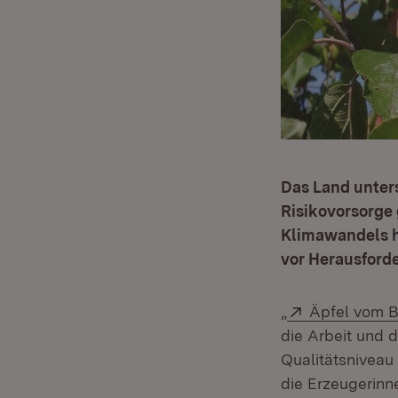
Das Land unters
Risikovorsorge
Klimawandels h
vor Herausforde
Extern:
„
Äpfel vom 
die Arbeit und
Qualitätsniveau
die Erzeugerinn