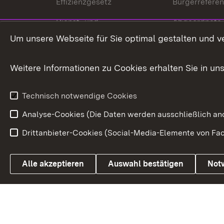
Effizienzgesetz
Bürgerrefere
Dienst- und
Abgeordnete
Versorgungsbezüge
Um unsere Webseite für Sie optimal gestalten und v
Bürgerbeauft
Kommunale Verfahren
Petition
Weitere Informationen zu Cookies erhalten Sie in un
Weitere
Volksantrag
Beteiligungsprozesse
Technisch notwendige Cookies
Volksabstim
Analyse-Cookies (Die Daten werden ausschließlich ano
Drittanbieter-Cookies (Social-Media-Elemente von Fac
Link zum Landesportal
Alle akzeptieren
Auswahl bestätigen
Not