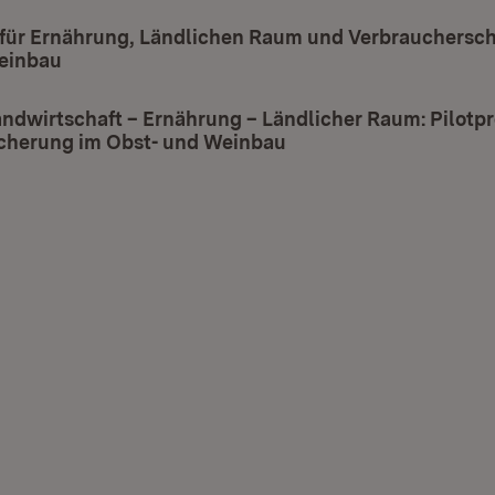
 für Ernährung, Ländlichen Raum und Verbraucherschu
einbau
(Öffnet in neuem Fenster)
andwirtschaft – Ernährung – Ländlicher Raum: Pilotpr
icherung im Obst- und Weinbau
(Öffnet in neuem Fens