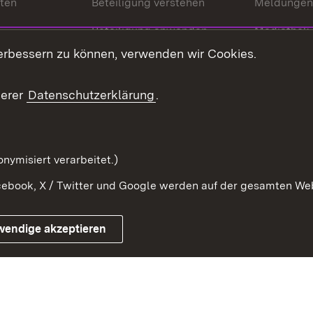
nten
Beteiligung verstehen
Meldungen
Beteiligung anwenden
Mediathek
erbessern zu können, verwenden wir Cookies.
ragte
Beteiligung stärken
Publikatio
Beteiligung erleben
Glossar
serer
Datenschutzerklärung
.
Beteiligung erforschen
mung
nymisiert verarbeitet.)
ebook, X / Twitter und Google werden auf der gesamten Webs
Impressum
Kontakt
Benutzungshinweise
Netiqu
wendige akzeptieren