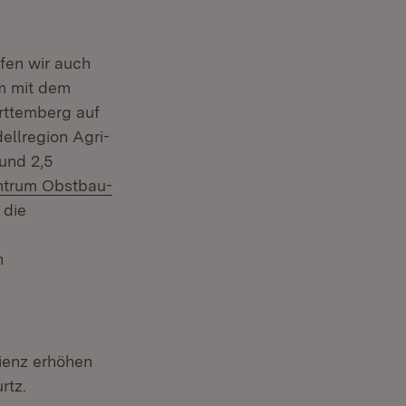
rfen wir auch
am mit dem
rttemberg auf
ellregion Agri-
und 2,5
trum Obstbau-
 die
n
ienz erhöhen
rtz.