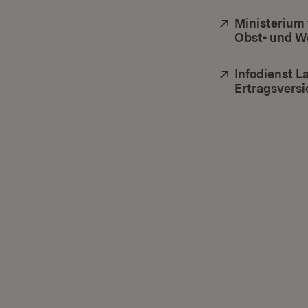
Extern:
Ministerium
Obst- und W
Extern:
Infodienst L
Ertragsvers