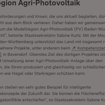
gion Agri-Photovoltaik
sforderungen und Krisen, die uns aktuell begleiten, dü
cht aus dem Blick verlieren. Daher haben wir gemeins
um die Modellregion Agri-Photovoltaik (PV) Baden-Wü
t“, betonte Staatssekretärin Sabine Kurtz. Mit der Mod
den-Württemberg unterstützt das Land mit insgesamt r
Extern:
mehrere Projekte, unter anderem beim
Kompetenzzen
(Öffnet in neuem Fenster)
)
in Bavendorf. Oberstes Ziel des dortigen Projektes ist
 Umsetzung einer Agri-Photovoltaik-Anlage über den
 die Strom produziert und gleichzeitig vor schädliche
n wie Hagel oder Starkregen schützen kann.
 stellen ein sehr gutes Beispiel für intelligente
konzepte der Zukunft dar. Sie können die Flächeneffiz
skonflikte entschärfen“, so Staatssekretärin Sabine Ku