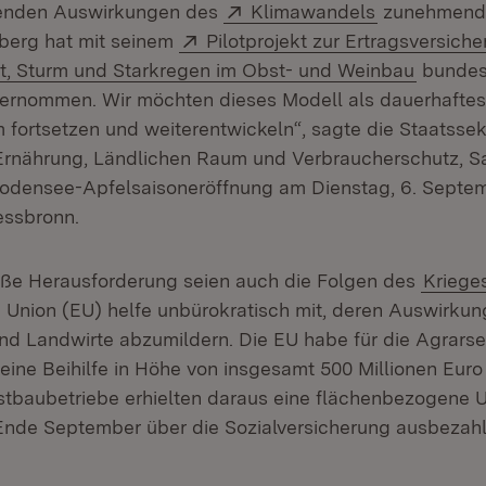
Extern:
(Öffnet in n
enden Auswirkungen des
Klimawandels
zunehmend 
Extern:
erg hat mit seinem
Pilotprojekt zur Ertragsversich
(Öffnet
st, Sturm und Starkregen im Obst- und Weinbau
bundes
übernommen. Wir möchten dieses Modell als dauerhaftes
fortsetzen und weiterentwickeln“, sagte die Staatssek
 Ernährung, Ländlichen Raum und Verbraucherschutz, Sa
Bodensee-Apfelsaisoneröffnung am Dienstag, 6. Septe
essbronn.
oße Herausforderung seien auch die Folgen des
Krieges
 Union (EU) helfe unbürokratisch mit, deren Auswirkun
nd Landwirte abzumildern. Die EU habe für die Agrarse
 eine Beihilfe in Höhe von insgesamt 500 Millionen Eur
bstbaubetriebe erhielten daraus eine flächenbezogene U
Ende September über die Sozialversicherung ausbezahlt