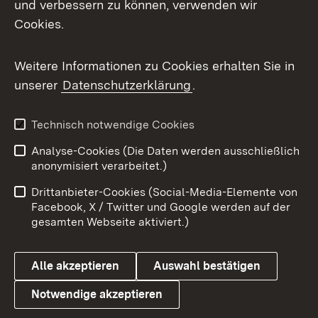
und verbessern zu können, verwenden wir
Facebook
Cookies.
Flickr
Weitere Informationen zu Cookies erhalten Sie in
X / Twitter
unserer
Datenschutzerklärung
.
Youtube
Technisch notwendige Cookies
Zum 
Analyse-Cookies (Die Daten werden ausschließlich
Impressum
Kontakt
anonymisiert verarbeitet.)
Benutzungshinweise
Netiquette
Drittanbieter-Cookies (Social-Media-Elemente von
Barrierefreiheit
Datenschutz
Facebook, X / Twitter und Google werden auf der
gesamten Webseite aktiviert.)
Cookies
Alle akzeptieren
Auswahl bestätigen
Notwendige akzeptieren
Link zum Landesportal