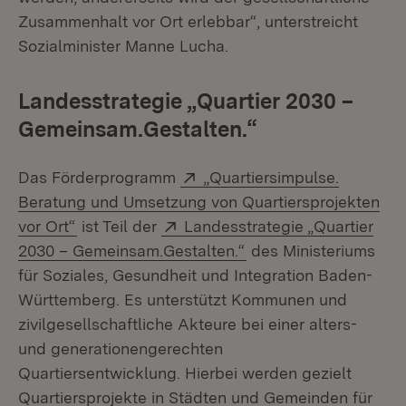
Zusammenhalt vor Ort erlebbar“, unterstreicht
Sozialminister Manne Lucha.
Landesstrategie „Quartier 2030 –
Gemeinsam.Gestalten.“
Extern:
Das Förderprogramm
„Quartiersimpulse.
Beratung und Umsetzung von Quartiersprojekten
(Öffnet in neuem Fenster)
Extern:
vor Ort“
ist Teil der
Landesstrategie „Quartier
(Öffnet in neuem Fens
2030 – Gemeinsam.Gestalten.“
des Ministeriums
für Soziales, Gesundheit und Integration Baden-
Württemberg. Es unterstützt Kommunen und
zivilgesellschaftliche Akteure bei einer alters-
und generationengerechten
Quartiersentwicklung. Hierbei werden gezielt
Quartiersprojekte in Städten und Gemeinden für