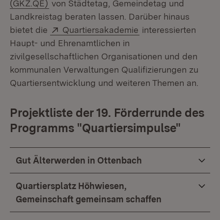
(Öffnet in neuem Fenster)
(GKZ.QE)
von Städtetag, Gemeindetag und
Landkreistag beraten lassen. Darüber hinaus
Extern:
(Öffnet in neuem Fe
bietet die
Quartiersakademie
interessierten
Haupt- und Ehrenamtlichen in
zivilgesellschaftlichen Organisationen und den
kommunalen Verwaltungen Qualifizierungen zu
Quartiersentwicklung und weiteren Themen an.
Projektliste der 19. Förderrunde des
Programms "Quartiersimpulse"
Gut Älterwerden in Ottenbach
Quartiersplatz Höhwiesen,
Gemeinschaft gemeinsam schaffen