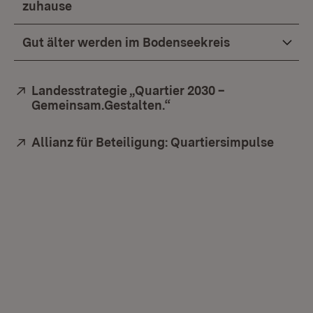
zuhause
Gut älter werden im Bodenseekreis
Extern:
Landesstrategie „Quartier 2030 –
Gemeinsam.Gestalten.“
(Öffnet in neuem Fenste
Extern:
Allianz für Beteiligung: Quartiersimpulse
(Öffne