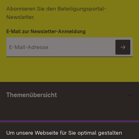
Abonnieren Sie den Beteiligungsportal-
Newsletter.
E-Mail zur Newsletter-Anmeldung
News
Themenübersicht
Social Media
Um unsere Webseite für Sie optimal gestalten