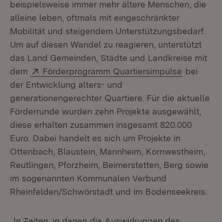
beispielsweise immer mehr ältere Menschen, die
alleine leben, oftmals mit eingeschränkter
Mobilität und steigendem Unterstützungsbedarf.
Um auf diesen Wandel zu reagieren, unterstützt
das Land Gemeinden, Städte und Landkreise mit
Extern:
(Öffnet i
dem
Förderprogramm Quartiersimpulse
bei
der Entwicklung alters- und
generationengerechter Quartiere. Für die aktuelle
Förderrunde wurden zehn Projekte ausgewählt,
diese erhalten zusammen insgesamt 820.000
Euro. Dabei handelt es sich um Projekte in
Ottenbach, Blaustein, Mannheim, Kornwestheim,
Reutlingen, Pforzheim, Beimerstetten, Berg sowie
im sogenannten Kommunalen Verbund
Rheinfelden/Schwörstadt und im Bodenseekreis.
„In Zeiten, in denen die Auswirkungen des