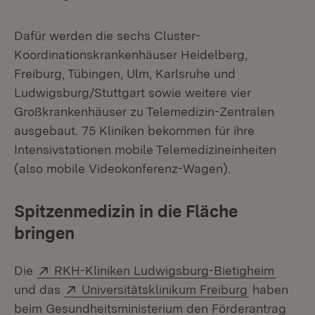
Dafür werden die sechs Cluster-
Koordinationskrankenhäuser Heidelberg,
Freiburg, Tübingen, Ulm, Karlsruhe und
Ludwigsburg/Stuttgart sowie weitere vier
Großkrankenhäuser zu Telemedizin-Zentralen
ausgebaut. 75 Kliniken bekommen für ihre
Intensivstationen mobile Telemedizineinheiten
(also mobile Videokonferenz-Wagen).
Spitzenmedizin in die Fläche
bringen
Extern:
(Öffne
Die
RKH-Kliniken Ludwigsburg-Bietigheim
Extern:
(Öffnet in 
und das
Universitätsklinikum Freiburg
haben
beim Gesundheitsministerium den Förderantrag