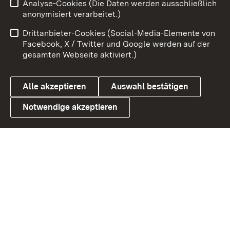
Analyse-Cookies (Die Daten werden ausschließlich
Impressum
Kontakt
anonymisiert verarbeitet.)
Benutzungshinweise
Netiquette
Drittanbieter-Cookies (Social-Media-Elemente von
Barrierefreiheit
Datenschutz
Facebook, X / Twitter und Google werden auf der
gesamten Webseite aktiviert.)
Cookies
Alle akzeptieren
Auswahl bestätigen
Notwendige akzeptieren
Link zum Landesportal