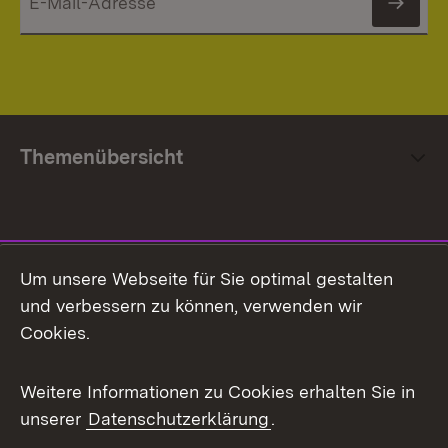
News
Themenübersicht
Social Media
Um unsere Webseite für Sie optimal gestalten
und verbessern zu können, verwenden wir
Facebook
Cookies.
Flickr
Weitere Informationen zu Cookies erhalten Sie in
X / Twitter
unserer
Datenschutzerklärung
.
Youtube