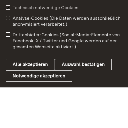
Technisch notwendige Cookies
Zum 
Analyse-Cookies (Die Daten werden ausschließlich
Impressum
Kontakt
anonymisiert verarbeitet.)
Benutzungshinweise
Netiquette
Drittanbieter-Cookies (Social-Media-Elemente von
Barrierefreiheit
Datenschutz
Facebook, X / Twitter und Google werden auf der
gesamten Webseite aktiviert.)
Cookies
Alle akzeptieren
Auswahl bestätigen
Notwendige akzeptieren
Link zum Landesportal