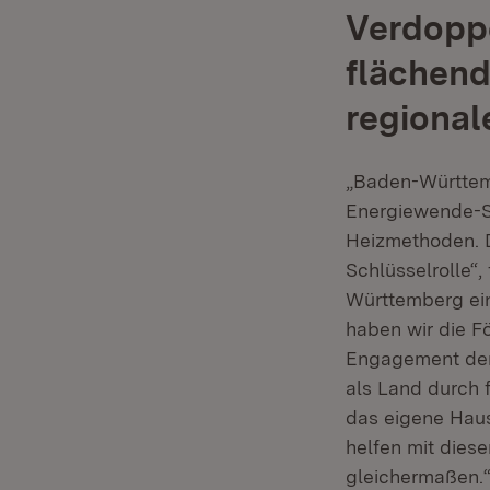
Verdoppe
flächend
regional
„Baden-Württemb
Energiewende-Sp
Heizmethoden. D
Schlüsselrolle“,
Württemberg ein
haben wir die F
Engagement der
als Land durch 
das eigene Haus
helfen mit die
gleichermaßen.