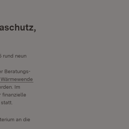
aschutz,
5 rund neun
er Beratungs-
Fenster)
(Öffnet in neuem Fenster)
d Wärmewende
rden. Im
finanzielle
statt.
terium an die