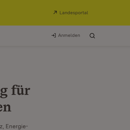
Extern:
Landesportal
(Öffnet in neuem Fe
Anmelden
g für
en
z, Energie-