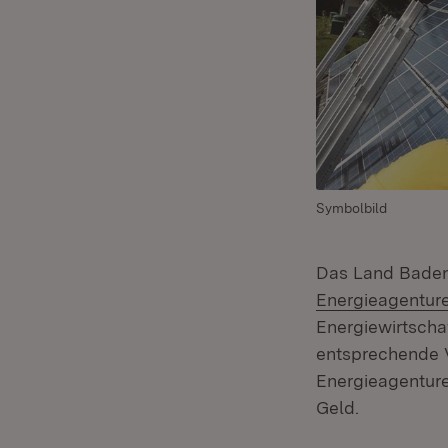
Symbolbild
Das Land Baden
Energieagentur
Energiewirtscha
entsprechende V
Energieagentur
Geld.