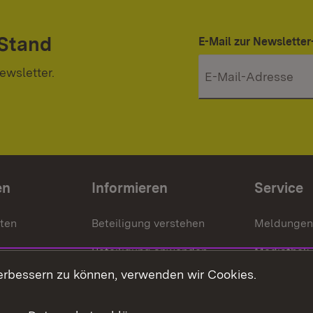
 Stand
E-Mail zur Newslett
ewsletter.
en
Informieren
Service
nten
Beteiligung verstehen
Meldungen
Beteiligung anwenden
Mediathek
erbessern zu können, verwenden wir Cookies.
ragte
Beteiligung stärken
Publikatio
Beteiligung erleben
Glossar