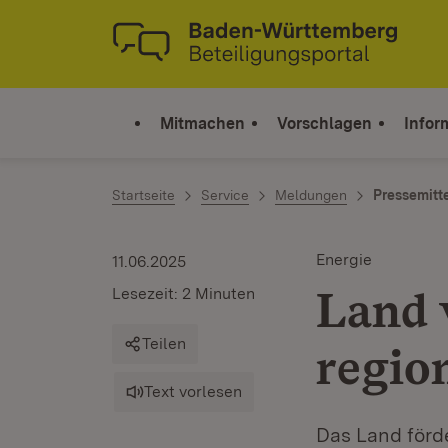
Zum Inhalt springen
Link zur Startseite
Mitmachen
Vorschlagen
Infor
Startseite
Service
Meldungen
Pressemitt
Energie
11.06.2025
Land 
Lesezeit: 2 Minuten
Teilen
regio
Text vorlesen
Das Land förd