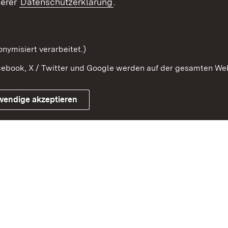
serer
Datenschutzerklärung
.
Beteiligung erforschen
mung
nymisiert verarbeitet.)
ebook, X / Twitter und Google werden auf der gesamten Webs
Impressum
Kontakt
Benutzungshinweise
Netiqu
wendige akzeptieren