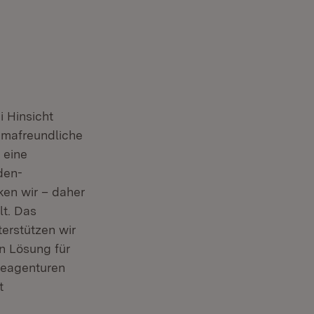
i Hinsicht
limafreundliche
 eine
den-
ken wir – daher
lt. Das
erstützen wir
n Lösung für
ieagenturen
t