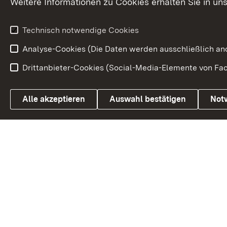
Weitere Informationen zu Cookies erhalten Sie in un
Weitere
Volksantrag
Beteiligungsprozesse
Technisch notwendige Cookies
Volksabstim
Analyse-Cookies (Die Daten werden ausschließlich ano
Drittanbieter-Cookies (Social-Media-Elemente von Fac
Link zum Landesportal
Alle akzeptieren
Auswahl bestätigen
Not