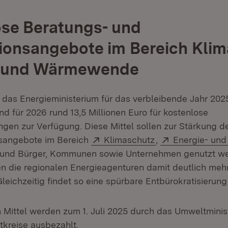
se Beratungs- und
ionsangebote im Bereich Klim
- und Wärmewende
t das Energieministerium für das verbleibende Jahr 202
nd für 2026 rund 13,5 Millionen Euro für kostenlose
ngen zur Verfügung. Diese Mittel sollen zur Stärkung d
Extern:
(Öffnet in neuem 
Extern:
nsangebote im Bereich
Klimaschutz
,
Energie- un
n und Bürger, Kommunen sowie Unternehmen genutzt we
en die regionalen Energieagenturen damit deutlich mehr 
leichzeitig findet so eine spürbare Entbürokratisierung 
n Mittel werden zum 1. Juli 2025 durch das Umweltminis
kreise ausbezahlt.