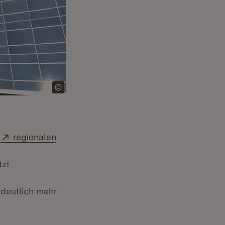
Extern:
r
regionalen
tzt
(Öffnet in neuem Fenster)
deutlich mehr