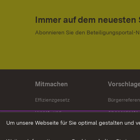
Immer auf dem neuesten
Abonnieren Sie den Beteiligungsportal-N
Mitmachen
Vorschlag
Effizienzgesetz
Bürgerrefere
Dienst- und
Abgeordnete
Versorgungsbezüge
Um unsere Webseite für Sie optimal gestalten und v
Bürgerbeauft
Kommunale Verfahren
Petition