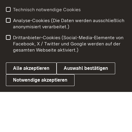
Technisch notwendige Cookies
Zum 
Analyse-Cookies (Die Daten werden ausschließlich
Impressum
Kontakt
anonymisiert verarbeitet.)
Benutzungshinweise
Netiquette
Drittanbieter-Cookies (Social-Media-Elemente von
Barrierefreiheit
Datenschutz
Facebook, X / Twitter und Google werden auf der
gesamten Webseite aktiviert.)
Cookies
Alle akzeptieren
Auswahl bestätigen
Notwendige akzeptieren
Link zum Landesportal