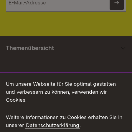
News
Themenübersicht
Social Media
Um unsere Webseite für Sie optimal gestalten
und verbessern zu können, verwenden wir
Facebook
Cookies.
Flickr
Weitere Informationen zu Cookies erhalten Sie in
X / Twitter
unserer
Datenschutzerklärung
.
Youtube