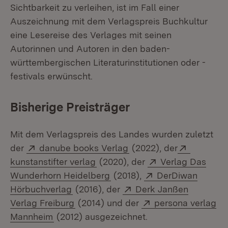
Sichtbarkeit zu verleihen, ist im Fall einer
Auszeichnung mit dem Verlagspreis Buchkultur
eine Lesereise des Verlages mit seinen
Autorinnen und Autoren in den baden-
württembergischen Literaturinstitutionen oder -
festivals erwünscht.
Bisherige Preisträger
Mit dem Verlagspreis des Landes wurden zuletzt
Extern:
(Öffnet in neuem Fenste
Extern:
der
danube books Verlag
(2022), der
(Öffnet in neuem Fenster)
Extern:
kunstanstifter verlag
(2020), der
Verlag Das
(Öffnet in neuem Fenster)
Extern:
Wunderhorn Heidelberg
(2018),
DerDiwan
(Öffnet in neuem Fenster)
Extern:
Hörbuchverlag
(2016), der
Derk Janßen
(Öffnet in neuem Fenster)
Extern:
Verlag Freiburg
(2014) und der
persona verlag
(Öffnet in neuem Fenster)
Mannheim
(2012) ausgezeichnet.