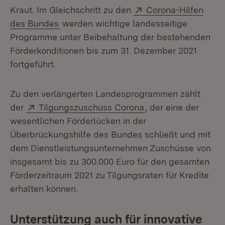
Extern:
Kraut. Im Gleichschritt zu den
Corona-Hilfen
(Öffnet in neuem Fenster)
des Bundes
werden wichtige landesseitige
Programme unter Beibehaltung der bestehenden
Förderkonditionen bis zum 31. Dezember 2021
fortgeführt.
Zu den verlängerten Landesprogrammen zählt
Extern:
(Öffnet in neuem Fe
der
Tilgungszuschuss Corona
, der eine der
wesentlichen Förderlücken in der
Überbrückungshilfe des Bundes schließt und mit
dem Dienstleistungsunternehmen Zuschüsse von
insgesamt bis zu 300.000 Euro für den gesamten
Förderzeitraum 2021 zu Tilgungsraten für Kredite
erhalten können.
Unterstützung auch für innovative