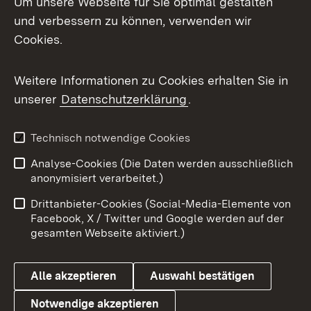
Um unsere Webseite für Sie optimal gestalten
und verbessern zu können, verwenden wir
Facebook
Cookies.
Flickr
Weitere Informationen zu Cookies erhalten Sie in
X / Twitter
unserer
Datenschutzerklärung
.
Youtube
Technisch notwendige Cookies
Zum 
Analyse-Cookies (Die Daten werden ausschließlich
Impressum
Kontakt
anonymisiert verarbeitet.)
Benutzungshinweise
Netiquette
Drittanbieter-Cookies (Social-Media-Elemente von
Barrierefreiheit
Datenschutz
Facebook, X / Twitter und Google werden auf der
gesamten Webseite aktiviert.)
Cookies
Alle akzeptieren
Auswahl bestätigen
Notwendige akzeptieren