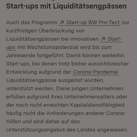
Start-ups mit Liquiditätsengpässen
Extern:
(Öffne
Auch das Programm
Start-up BW Pro-Tect
zur
kurzfristigen Überbrückung von
Extern:
Liquiditätsengpässen bei innovativen
Start-
(Öffnet in neuem Fenster)
ups
mit Wachstumspotenzial wird bis zum
Jahresende fortgeführt. Damit können weiterhin
Start-ups, bei denen trotz bisher aussichtsreicher
Entwicklung aufgrund der
Corona-Pandemie
Liquiditätsengpässe ausgelöst wurden,
unterstützt werden. Diese jungen Unternehmen
erfüllen aufgrund ihres Unternehmensalters oder
der noch nicht erreichten Kapitaldienstfähigkeit
häufig nicht die Anforderungen anderer Corona-
Hilfen und sind daher auf das
Unterstützungsangebot des Landes angewiesen.