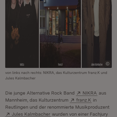
von links nach rechts: NIKRA, das Kulturzentrum franz.K und
Jules Kalmbacher
Extern:
(Öffnet i
Die junge Alternative Rock Band
NIKRA
aus
Extern:
(Öffnet in 
Mannheim, das Kulturzentrum
franz.K
in
Reutlingen und der renommierte Musikproduzent
Extern:
(Öffnet in neuem Fenster)
Jules Kalmbacher
wurden von einer Fachjury