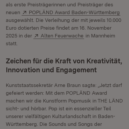
als erste Preisträgerinnen und Preisträger des
Extern:
(Öf
neuen
POPLÄND Award Baden-Württemberg
ausgewählt. Die Verleihung der mit jeweils 10.000
Euro dotierten Preise findet am 16. November
Extern:
(Öffnet in neuem F
2025 in der
Alten Feuerwache
in Mannheim
statt.
Zeichen für die Kraft von Kreativität,
Innovation und Engagement
Kunststaatssekretär Arne Braun sagte: „Jetzt darf
gefeiert werden: Mit dem POPLÄND Award
machen wir die Kunstform Popmusik in THE LÄND
sicht- und hörbar. Pop ist ein essenzieller Teil
unserer vielfältigen Kulturlandschaft in Baden-
Württemberg. Die Sounds und Songs der