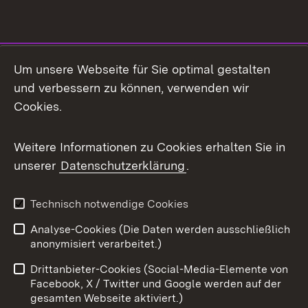
Social Media
Um unsere Webseite für Sie optimal gestalten
und verbessern zu können, verwenden wir
Facebook
Cookies.
Flickr
Weitere Informationen zu Cookies erhalten Sie in
X / Twitter
unserer
Datenschutzerklärung
.
Youtube
Technisch notwendige Cookies
Zum 
Analyse-Cookies (Die Daten werden ausschließlich
Impressum
Kontakt
anonymisiert verarbeitet.)
Benutzungshinweise
Netiquette
Drittanbieter-Cookies (Social-Media-Elemente von
Barrierefreiheit
Datenschutz
Facebook, X / Twitter und Google werden auf der
gesamten Webseite aktiviert.)
Cookies