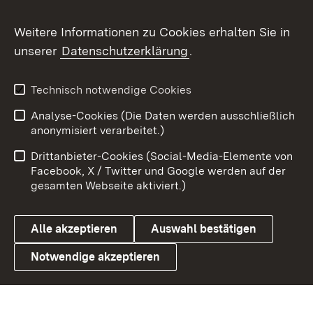
Flickr
Weitere Informationen zu Cookies erhalten Sie in
X / Twitter
unserer
Datenschutzerklärung
.
Youtube
Technisch notwendige Cookies
Zum 
Analyse-Cookies (Die Daten werden ausschließlich
Impressum
Kontakt
anonymisiert verarbeitet.)
Benutzungshinweise
Netiquette
Drittanbieter-Cookies (Social-Media-Elemente von
Barrierefreiheit
Datenschutz
Facebook, X / Twitter und Google werden auf der
gesamten Webseite aktiviert.)
Cookies
Alle akzeptieren
Auswahl bestätigen
Notwendige akzeptieren
Link zum Landesportal