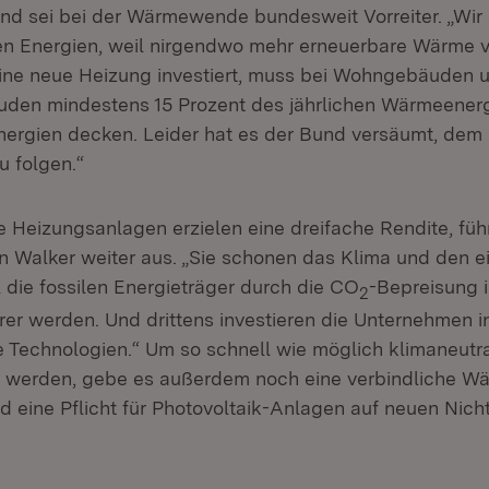
and sei bei der Wärmewende bundesweit Vorreiter. „Wir 
n Energien, weil nirgendwo mehr erneuerbare Wärme v
eine neue Heizung investiert, muss bei Wohngebäuden 
den mindestens 15 Prozent des jährlichen Wärmeenerg
nergien decken. Leider hat es der Bund versäumt, dem
 folgen.“
e Heizungsanlagen erzielen eine dreifache Rendite, füh
n Walker weiter aus. „Sie schonen das Klima und den 
 die fossilen Energieträger durch die CO
-Bepreisung 
2
rer werden. Und drittens investieren die Unternehmen i
e Technologien.“ Um so schnell wie möglich klimaneutr
 werden, gebe es außerdem noch eine verbindliche W
d eine Pflicht für Photovoltaik-Anlagen auf neuen Nich
.