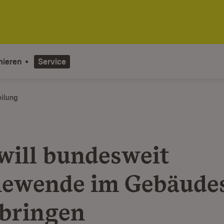
mieren
Service
eilung
will bundesweit
wende im Gebäudes
bringen