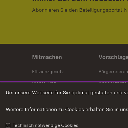
Abonnieren Sie den Beteiligungsportal-N
Mitmachen
Vorschlag
Effizienzgesetz
Bürgerrefere
Dienst- und
Abgeordnete
Versorgungsbezüge
Um unsere Webseite für Sie optimal gestalten und v
Bürgerbeauft
Kommunale Verfahren
Petition
Weitere Informationen zu Cookies erhalten Sie in un
Weitere
Volksantrag
Beteiligungsprozesse
Technisch notwendige Cookies