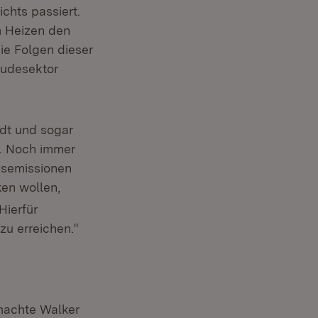
chts passiert.
m Heizen den
ie Folgen dieser
äudesektor
ndt und sogar
u. Noch immer
asemissionen
ken wollen,
Hierfür
zu erreichen.“
machte Walker