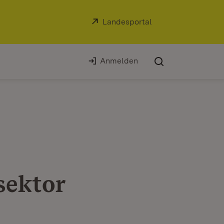
Extern:
Landesportal
(Öffnet in neuem Fe
Anmelden
ektor