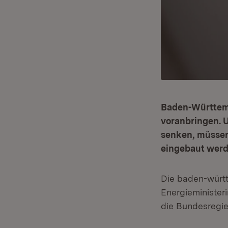
Baden-Württem
voranbringen. 
senken, müssen
eingebaut werde
Die baden-württ
Energieminister
die Bundesregi