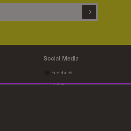
Newsletter 
Social Media
Facebook
Flickr
nen
X / Twitter
Youtube