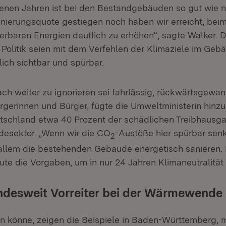
enen Jahren ist bei den Bestandgebäuden so gut wie ni
anierungsquote gestiegen noch haben wir erreicht, bei
uerbaren Energien deutlich zu erhöhen“, sagte Walker. D
Politik seien mit dem Verfehlen der Klimaziele im Geb
tlich sichtbar und spürbar.
ch weiter zu ignorieren sei fahrlässig, rückwärtsgewa
Bürgerinnen und Bürger, fügte die Umweltministerin hinz
tschland etwa 40 Prozent der schädlichen Treibhausg
esektor. „Wenn wir die CO
-Austöße hier spürbar sen
2
allem die bestehenden Gebäude energetisch sanieren. 
te die Vorgaben, um in nur 24 Jahren Klimaneutralität 
ndesweit Vorreiter bei der Wärmewende
n könne, zeigen die Beispiele in Baden-Württemberg, 