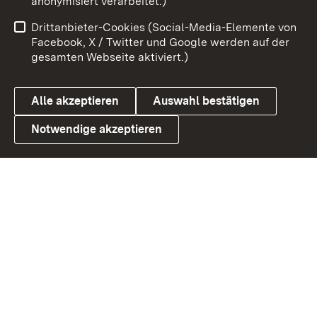
anonymisiert verarbeitet.)
Benutzungshinweise
Netiquette
Drittanbieter-Cookies (Social-Media-Elemente von
Barrierefreiheit
Datenschutz
Facebook, X / Twitter und Google werden auf der
gesamten Webseite aktiviert.)
Cookies
Alle akzeptieren
Auswahl bestätigen
Notwendige akzeptieren
Link zum Landesportal