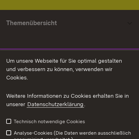
Themenübersicht
Social Media
Um unsere Webseite für Sie optimal gestalten
und verbessern zu können, verwenden wir
Facebook
Cookies.
Flickr
Weitere Informationen zu Cookies erhalten Sie in
X / Twitter
unserer
Datenschutzerklärung
.
Youtube
Technisch notwendige Cookies
Zum 
Analyse-Cookies (Die Daten werden ausschließlich
Impressum
Kontakt