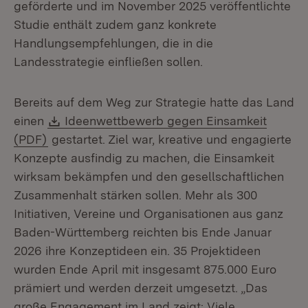
geförderte und im November 2025 veröffentlichte
Studie enthält zudem ganz konkrete
Handlungsempfehlungen, die in die
Landesstrategie einfließen sollen.
Bereits auf dem Weg zur Strategie hatte das Land
Download:
einen
Ideenwettbewerb gegen Einsamkeit
(Öffnet in neuem Fenster)
(PDF)
gestartet. Ziel war, kreative und engagierte
Konzepte ausfindig zu machen, die Einsamkeit
wirksam bekämpfen und den gesellschaftlichen
Zusammenhalt stärken sollen. Mehr als 300
Initiativen, Vereine und Organisationen aus ganz
Baden-Württemberg reichten bis Ende Januar
2026 ihre Konzeptideen ein. 35 Projektideen
wurden Ende April mit insgesamt 875.000 Euro
prämiert und werden derzeit umgesetzt. „Das
große Engagement im Land zeigt: Viele