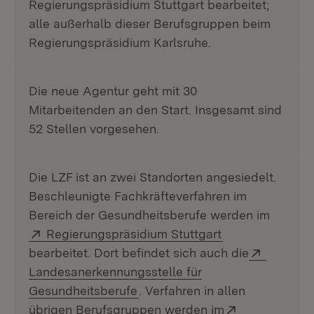
Regierungspräsidium Stuttgart bearbeitet;
alle außerhalb dieser Berufsgruppen beim
Regierungspräsidium Karlsruhe.
Die neue Agentur geht mit 30
Mitarbeitenden an den Start. Insgesamt sind
52 Stellen vorgesehen.
Die LZF ist an zwei Standorten angesiedelt.
Beschleunigte Fachkräfteverfahren im
Bereich der Gesundheitsberufe werden im
Extern:
(Öffnet in neue
Regierungspräsidium Stuttgart
Extern:
bearbeitet. Dort befindet sich auch die
Landesanerkennungsstelle für
(Öffnet in neuem Fenster)
Gesundheitsberufe
. Verfahren in allen
Extern:
übrigen Berufsgruppen werden im