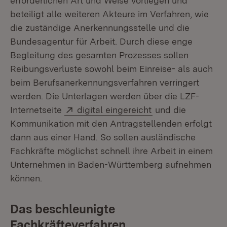
erforderlichen Art und Weise vorliegen und
beteiligt alle weiteren Akteure im Verfahren, wie
die zuständige Anerkennungsstelle und die
Bundesagentur für Arbeit. Durch diese enge
Begleitung des gesamten Prozesses sollen
Reibungsverluste sowohl beim Einreise- als auch
beim Berufsanerkennungsverfahren verringert
werden. Die Unterlagen werden über die LZF-
Extern:
(Öffnet in neuem 
Internetseite
digital eingereicht
und die
Kommunikation mit den Antragstellenden erfolgt
dann aus einer Hand. So sollen ausländische
Fachkräfte möglichst schnell ihre Arbeit in einem
Unternehmen in Baden-Württemberg aufnehmen
können.
Das beschleunigte
Fachkräfteverfahren