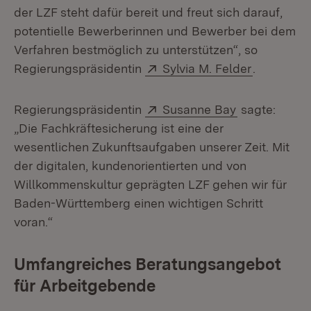
der LZF steht dafür bereit und freut sich darauf,
potentielle Bewerberinnen und Bewerber bei dem
Verfahren bestmöglich zu unterstützen“, so
Extern:
(Öffnet in
Regierungspräsidentin
Sylvia M. Felder
.
Extern:
(Öffnet in n
Regierungspräsidentin
Susanne Bay
sagte:
„Die Fachkräftesicherung ist eine der
wesentlichen Zukunftsaufgaben unserer Zeit. Mit
der digitalen, kundenorientierten und von
Willkommenskultur geprägten LZF gehen wir für
Baden-Württemberg einen wichtigen Schritt
voran.“
Umfangreiches Beratungsangebot
für Arbeitgebende