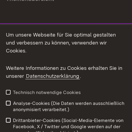
Social Media
Um unsere Webseite für Sie optimal gestalten
und verbessern zu können, verwenden wir
Facebook
Cookies.
Flickr
Weitere Informationen zu Cookies erhalten Sie in
X / Twitter
unserer
Datenschutzerklärung
.
Youtube
Technisch notwendige Cookies
Zum 
Analyse-Cookies (Die Daten werden ausschließlich
Impressum
Kontakt
anonymisiert verarbeitet.)
Benutzungshinweise
Netiquette
Drittanbieter-Cookies (Social-Media-Elemente von
Barrierefreiheit
Datenschutz
Facebook, X / Twitter und Google werden auf der