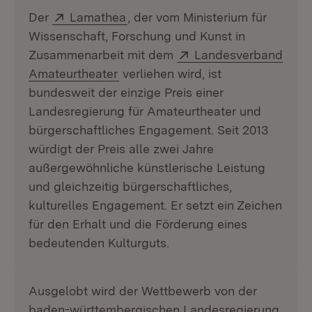
Extern:
(Öffnet in neuem Fenster)
Der
Lamathea
, der vom Ministerium für
Wissenschaft, Forschung und Kunst in
Extern:
Zusammenarbeit mit dem
Landesverband
(Öffnet in neuem Fenster)
Amateurtheater
verliehen wird, ist
bundesweit der einzige Preis einer
Landesregierung für Amateurtheater und
bürgerschaftliches Engagement. Seit 2013
würdigt der Preis alle zwei Jahre
außergewöhnliche künstlerische Leistung
und gleichzeitig bürgerschaftliches,
kulturelles Engagement. Er setzt ein Zeichen
für den Erhalt und die Förderung eines
bedeutenden Kulturguts.
Ausgelobt wird der Wettbewerb von der
baden-württembergischen Landesregierung