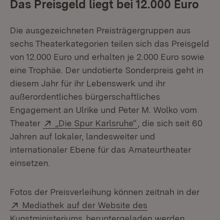
Das Preisgeld liegt bei 12.000 Euro
Die ausgezeichneten Preisträgergruppen aus
sechs Theaterkategorien teilen sich das Preisgeld
von 12.000 Euro und erhalten je 2.000 Euro sowie
eine Trophäe. Der undotierte Sonderpreis geht in
diesem Jahr für ihr Lebenswerk und ihr
außerordentliches bürgerschaftliches
Engagement an Ulrike und Peter M. Wolko vom
Extern:
(Öffnet in neuem Fen
Theater
„Die Spur Karlsruhe“
, die sich seit 60
Jahren auf lokaler, landesweiter und
internationaler Ebene für das Amateurtheater
einsetzen.
Fotos der Preisverleihung können zeitnah in der
Extern:
Mediathek auf der Website des
(Öffnet in neuem Fenster)
Kunstministeriums
heruntergeladen werden.