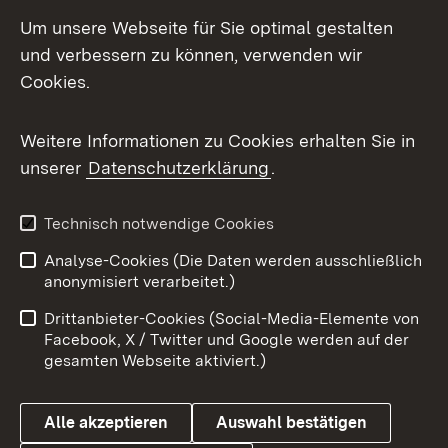
Social Media
Um unsere Webseite für Sie optimal gestalten
und verbessern zu können, verwenden wir
Facebook
Cookies.
Flickr
Weitere Informationen zu Cookies erhalten Sie in
X / Twitter
unserer
Datenschutzerklärung
.
Youtube
Technisch notwendige Cookies
Zum 
Analyse-Cookies (Die Daten werden ausschließlich
Impressum
Kontakt
anonymisiert verarbeitet.)
Benutzungshinweise
Netiquette
Drittanbieter-Cookies (Social-Media-Elemente von
Barrierefreiheit
Datenschutz
Facebook, X / Twitter und Google werden auf der
gesamten Webseite aktiviert.)
Cookies
Alle akzeptieren
Auswahl bestätigen