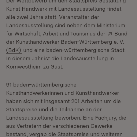
Der Wettbewerb um den Staatspreis Gestaltung
Kunst Handwerk mit Landesausstellung findet
alle zwei Jahre statt. Veranstalter der
Landesausstellung sind neben dem Ministerium
Extern:
für Wirtschaft, Arbeit und Tourismus der
Bund
der Kunsthandwerker Baden-Württemberg e. V.
(Öffnet in neuem Fenster)
(BdK)
und eine baden-württembergische Stadt.
In diesem Jahr ist die Landesausstellung in
Kornwestheim zu Gast.
91 baden-württembergische
Kunsthandwerkerinnen und Kunsthandwerker
haben sich mit insgesamt 201 Arbeiten um die
Staatspreise und die Teilnahme an der
Landesausstellung beworben. Eine Fachjury, die
aus Vertretern der verschiedenen Gewerke
bestand, vergab die Staatspreise und weiteren