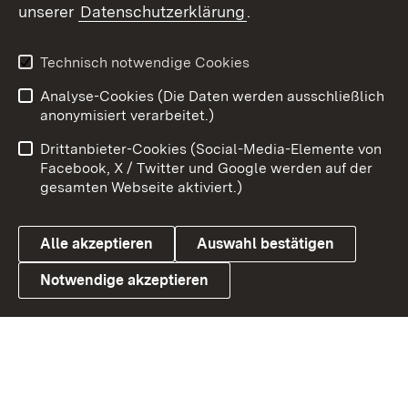
unserer
Datenschutzerklärung
.
Youtube
Technisch notwendige Cookies
Zum 
Analyse-Cookies (Die Daten werden ausschließlich
Impressum
Kontakt
anonymisiert verarbeitet.)
Benutzungshinweise
Netiquette
Drittanbieter-Cookies (Social-Media-Elemente von
Barrierefreiheit
Datenschutz
Facebook, X / Twitter und Google werden auf der
gesamten Webseite aktiviert.)
Cookies
Alle akzeptieren
Auswahl bestätigen
Notwendige akzeptieren
Link zum Landesportal