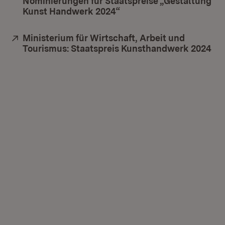
Nominierungen für Staatspreise „Gestaltung
Kunst Handwerk 2024“
Extern:
Ministerium für Wirtschaft, Arbeit und
Tourismus: Staatspreis Kunsthandwerk 2024
(Öf