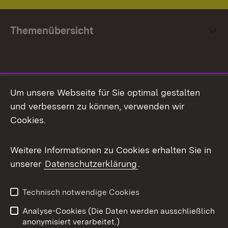
Themenübersicht
Social Media
Um unsere Webseite für Sie optimal gestalten
und verbessern zu können, verwenden wir
Facebook
Cookies.
Flickr
Weitere Informationen zu Cookies erhalten Sie in
X / Twitter
unserer
Datenschutzerklärung
.
Youtube
Technisch notwendige Cookies
Zum 
Analyse-Cookies (Die Daten werden ausschließlich
Impressum
Kontakt
anonymisiert verarbeitet.)