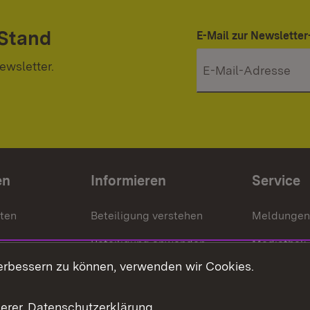
 Stand
E-Mail zur Newslett
ewsletter.
en
Informieren
Service
nten
Beteiligung verstehen
Meldungen
Beteiligung anwenden
Mediathek
erbessern zu können, verwenden wir Cookies.
ragte
Beteiligung stärken
Publikatio
Beteiligung erleben
Glossar
serer
Datenschutzerklärung
.