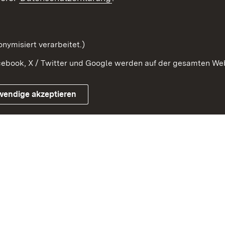
Beteiligung erforschen
mung
nymisiert verarbeitet.)
ebook, X / Twitter und Google werden auf der gesamten Webs
Impressum
Kontakt
Benutzungshinweise
Netiqu
wendige akzeptieren