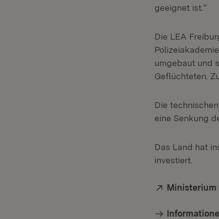
geeignet ist.“
Die LEA Freibur
Polizeiakademie
umgebaut und sa
Geflüchteten. Z
Die technischen
eine Senkung de
Das Land hat in
investiert.
Extern:
Ministerium 
Informatione