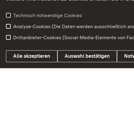
Weitere
Volksantrag
Beteiligungsprozesse
Technisch notwendige Cookies
Volksabstim
Analyse-Cookies (Die Daten werden ausschließlich ano
Drittanbieter-Cookies (Social-Media-Elemente von Fac
Link zum Landesportal
Alle akzeptieren
Auswahl bestätigen
Not