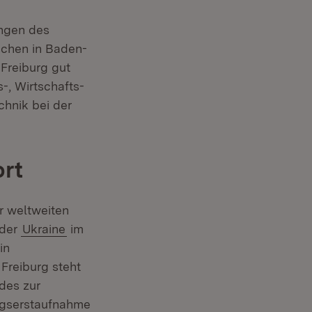
ungen des
schen in Baden-
 Freiburg gut
-, Wirtschafts-
chnik bei der
ort
r weltweiten
 der
Ukraine
im
in
Freiburg steht
des zur
ingserstaufnahme