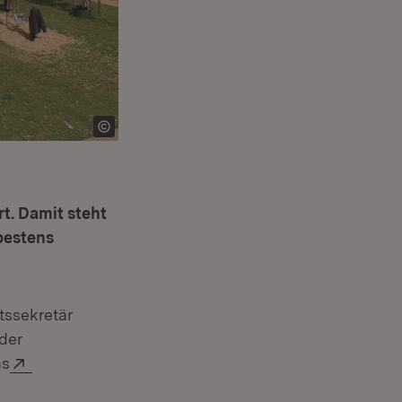
t. Damit steht
bestens
tssekretär
der
Extern:
as