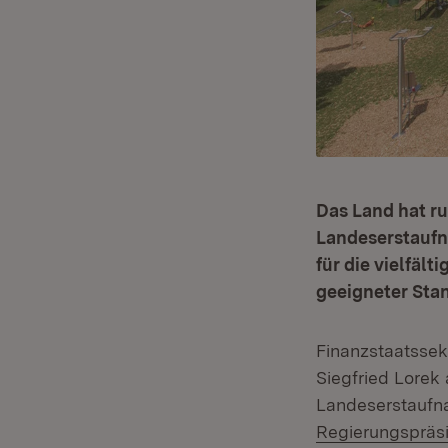
Das Land hat ru
Landeserstaufna
für die vielfäl
geeigneter Sta
Finanzstaatssek
Siegfried Lorek
Landeserstaufna
Regierungspräs