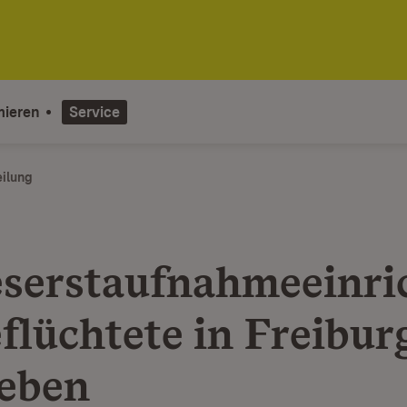
mieren
Service
eilung
serstaufnahmeeinri
flüchtete in Freibur
eben