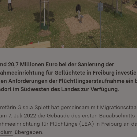
nd 20,7 Millionen Euro bei der Sanierung der
hmeeinrichtung für Geflüchtete in Freiburg investier
tigen Anforderungen der Flüchtlingserstaufnahme ein 
ndort im Südwesten des Landes zur Verfügung.
retärin Gisela Splett hat gemeinsam mit Migrationsstaa
 am 7. Juli 2022 die Gebäude des ersten Bauabschnitts 
hmeeinrichtung für Flüchtlinge (LEA) in Freiburg an d
(Öffnet in neuem Fenster)
idium
übergeben.