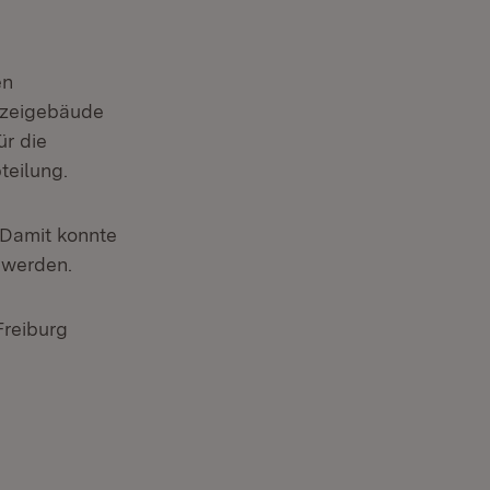
en
izeigebäude
ür die
teilung.
 Damit konnte
 werden.
Freiburg
Öffnet in neuem Fenster)