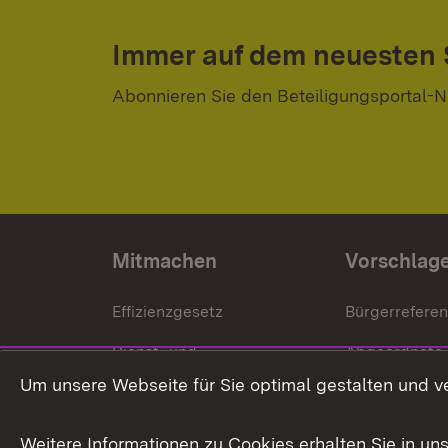
Immer auf dem neuesten
Abonnieren Sie den Beteiligungsportal-N
Mitmachen
Vorschlag
Effizienzgesetz
Bürgerrefere
Dienst- und
Abgeordnete
Versorgungsbezüge
Um unsere Webseite für Sie optimal gestalten und v
Bürgerbeauft
Kommunale Verfahren
Petition
Weitere Informationen zu Cookies erhalten Sie in un