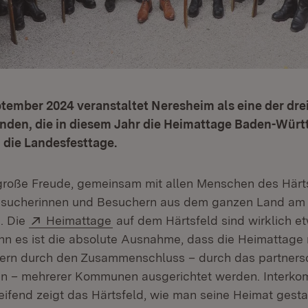
eptember 2024 veranstaltet Neresheim als eine der dre
nden, die in diesem Jahr die Heimattage Baden-Wür
 die Landesfesttage.
e große Freude, gemeinsam mit allen Menschen des Härt
esucherinnen und Besuchern aus dem ganzen Land am
Extern:
(Öffnet in neuem Fenster)
n. Die
Heimattage
auf dem Härtsfeld sind wirklich e
n es ist die absolute Ausnahme, dass die Heimattage 
rn durch den Zusammenschluss – durch das partnersc
 – mehrerer Kommunen ausgerichtet werden. Interko
eifend zeigt das Härtsfeld, wie man seine Heimat gesta