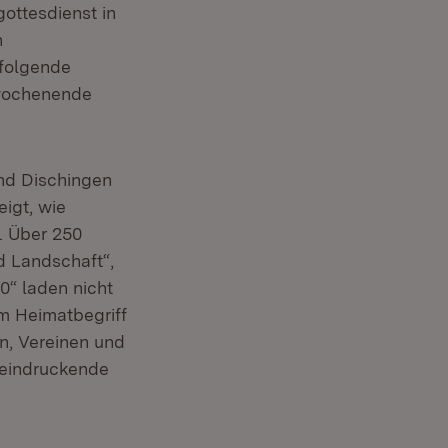
ottesdienst in
n
folgende
twochenende
und Dischingen
igt, wie
. Über 250
d Landschaft“,
0“ laden nicht
m Heimatbegriff
n, Vereinen und
eeindruckende