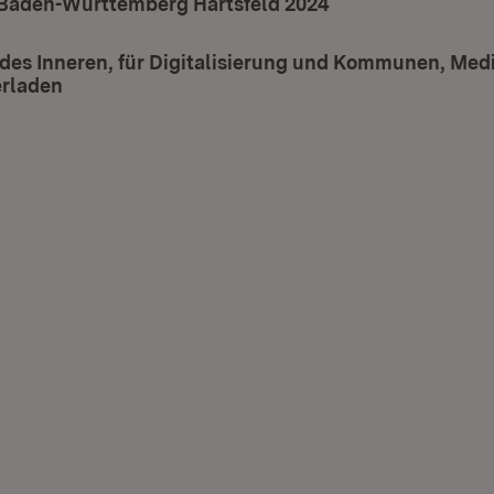
Baden-Württemberg Härtsfeld 2024
(Öffnet in neuem 
des Inneren, für Digitalisierung und Kommunen, Medi
rladen
(Öffnet in neuem Fenster)