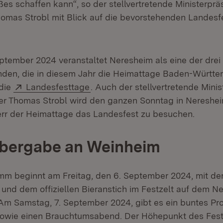
s schaffen kann“, so der stellvertretende Ministerprä
homas Strobl mit Blick auf die bevorstehenden Landesf
eptember 2024 veranstaltet Neresheim als eine der drei
nden, die in diesem Jahr die Heimattage Baden-Württ
Extern:
(Öffnet in neuem Fenster)
 die
Landesfesttage
. Auch der stellvertretende Mini
er Thomas Strobl wird den ganzen Sonntag in Nereshei
rr der Heimattage das Landesfest zu besuchen.
bergabe an Weinheim
m beginnt am Freitag, den 6. September 2024, mit de
und dem offiziellen Bieranstich im Festzelt auf dem N
Am Samstag, 7. September 2024, gibt es ein buntes P
 sowie einen Brauchtumsabend. Der Höhepunkt des Fe