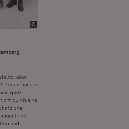
i
ttemberg
sfelds, aber
 Sonntag unsere
twas ganz
nicht durch eine
haftliche
mmunal und
lten und