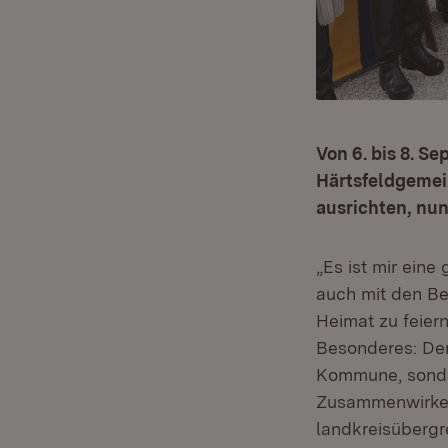
Von 6. bis 8. S
Härtsfeldgemei
ausrichten, nun
„Es ist mir ein
auch mit den B
Heimat zu feier
Besonderes: Den
Kommune, sonde
Zusammenwirken
landkreisübergr