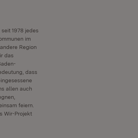
seit 1978 jedes
Kommunen im
 andere Region
ir das
Baden-
Bedeutung, dass
teingesessene
s allen auch
egnen,
insam feiern.
s Wir-Projekt