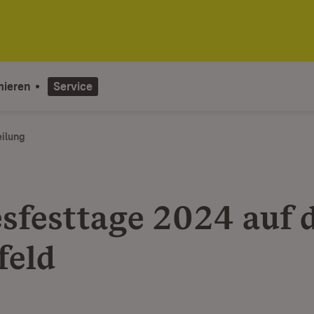
mieren
Service
eilung
sfesttage 2024 auf
feld