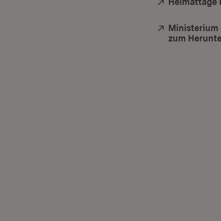
Extern:
Heimattage 
Extern:
Ministerium 
zum Herunte