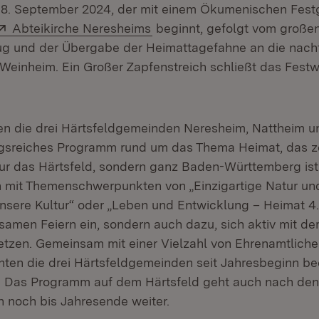
, 8. September 2024, der mit einem Ökumenischen Festg
Extern:
(Öffnet in neuem Fenster)
Abteikirche Neresheims
beginnt, gefolgt vom große
g und der Übergabe der Heimattagefahne an die nach
 Weinheim. Ein Großer Zapfenstreich schließt das Fes
ten die drei Härtsfeldgemeinden Neresheim, Nattheim 
gsreiches Programm rund um das Thema Heimat, das ze
t nur das Härtsfeld, sondern ganz Baden-Württemberg ist
 mit Themenschwerpunkten von „Einzigartige Natur un
nsere Kultur“ oder „Leben und Entwicklung – Heimat 4.
amen Feiern ein, sondern auch dazu, sich aktiv mit de
tzen. Gemeinsam mit einer Vielzahl von Ehrenamtliche
hten die drei Härtsfeldgemeinden seit Jahresbeginn b
. Das Programm auf dem Härtsfeld geht auch nach den
 noch bis Jahresende weiter.