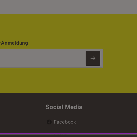
er-Anmeldung
Newsletter 
Social Media
Facebook
Flickr