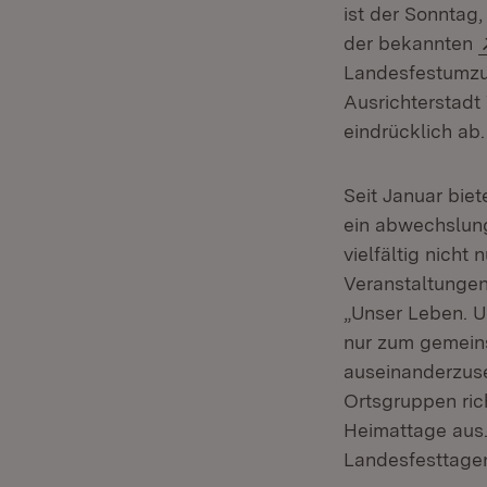
ist der Sonntag
der bekannten
Landesfestumzu
Ausrichterstadt
eindrücklich ab.
Seit Januar bie
ein abwechslun
vielfältig nich
Veranstaltungen
„Unser Leben. U
nur zum gemeins
auseinanderzuse
Ortsgruppen ric
Heimattage aus
Landesfesttagen