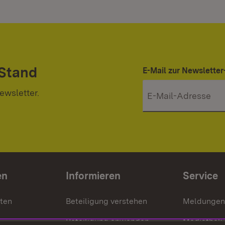
 Stand
E-Mail zur Newslett
ewsletter.
en
Informieren
Service
nten
Beteiligung verstehen
Meldungen
Beteiligung anwenden
Mediathek