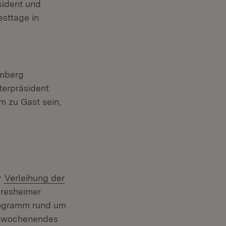
sident und
esttage in
emberg
sterpräsident
m zu Gast sein,
r
Verleihung der
eresheimer
rogramm rund um
stwochenendes