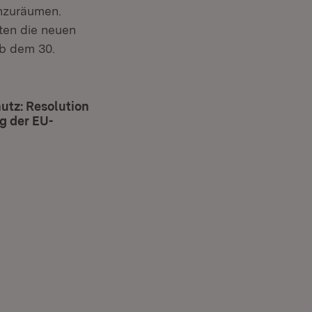
inzuräumen.
ten die neuen
ab dem 30.
utz: Resolution
g der EU-
m Fenster)