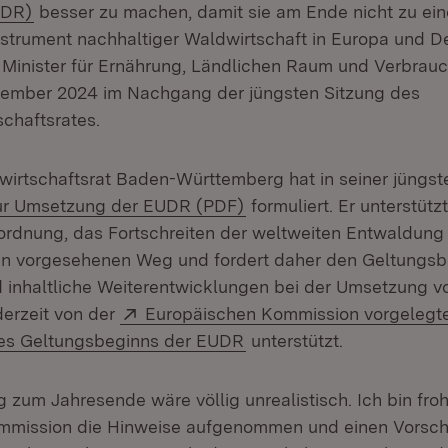
(Öffnet in neuem Fenster)
UDR)
besser zu machen, damit sie am Ende nicht zu ei
strument nachhaltiger Waldwirtschaft in Europa und D
r Minister für Ernährung, Ländlichen Raum und Verbrauc
vember 2024 im Nachgang der jüngsten Sitzung des
schaftsrates.
wirtschaftsrat Baden-Württemberg hat in seiner jüngst
(Öffnet in neuem Fenster
zur Umsetzung der EUDR (PDF)
formuliert. Er unterstütz
rordnung, das Fortschreiten der weltweiten Entwaldun
 den vorgesehenen Weg und fordert daher den Geltungsb
 inhaltliche Weiterentwicklungen bei der Umsetzung 
Extern:
derzeit von der
Europäischen Kommission vorgelegte
(Öffnet in neuem Fenster
es Geltungsbeginns der EUDR
unterstützt.
zum Jahresende wäre völlig unrealistisch. Ich bin froh
mmission die Hinweise aufgenommen und einen Vorsch