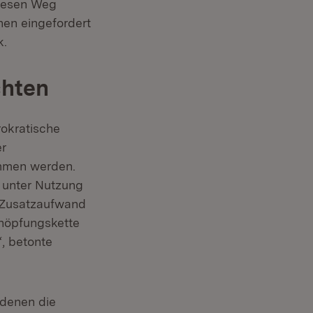
diesen Weg
hen eingefordert
k.
chten
rokratische
er
ommen werden.
 unter Nutzung
 Zusatzaufwand
chöpfungskette
“, betonte
 denen die