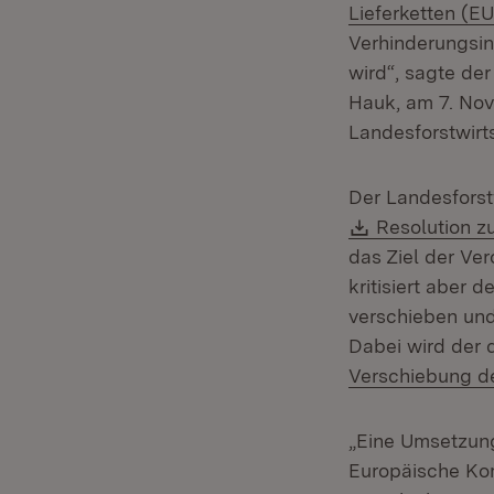
Lieferketten (E
Verhinderungsin
wird“, sagte de
Hauk, am 7. No
Landesforstwirt
Der Landesforst
Download:
Resolution 
das Ziel der Ve
kritisiert aber
verschieben und
Dabei wird der 
Verschiebung d
„Eine Umsetzung 
Europäische Ko