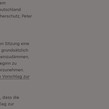
nem
eutschland
herschutz, Peter
en Sitzung eine
)
t grundsätzlich
g einzudämmen,
eginn zu
vorzunehmen.
 Vorschlag zur
)
, dass die
lag zur