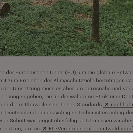
n der Europäischen Union (EU), um die globale Entwa
it zum Erreichen der Klimaschutzziele beizutragen ist
i der Umsetzung muss es aber um praxisnahe und vor 
 Lösungen gehen, die an die waldarme Struktur in Deu
Extern:
und die mittlerweile sehr hohen Standards
nachhalt
Öffnet in neuem Fenster)
in Deutschland berücksichtigen. Daher ist es richtig de
ser Schritt war längst überfällig. Jetzt müssen wir aber
Extern:
it nutzen, um die
EU-Verordnung über entwaldungsf