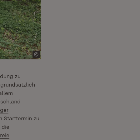
ldung zu
 grundsätzlich
allem
tschland
iger
n Starttermin zu
 die
reie