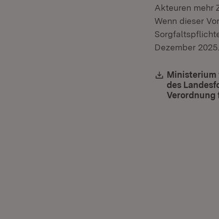
Akteuren mehr Z
Wenn dieser Vor
Sorgfaltspflich
Dezember 2025
Download:
Ministerium
des Landesf
Verordnung 