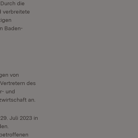
Durch die
 verbreitete
tigen
in Baden-
agen von
Vertretern des
r- und
irtschaft an.
9. Juli 2023 in
den.
betroffenen