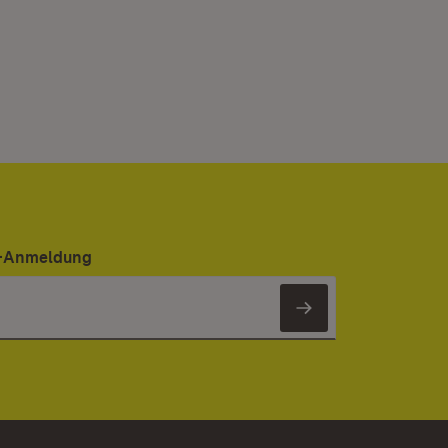
er-Anmeldung
Newsletter 