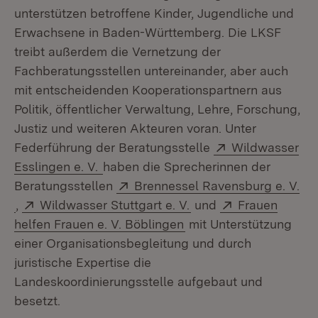
unterstützen betroffene Kinder, Jugendliche und
Erwachsene in Baden-Württemberg. Die LKSF
treibt außerdem die Vernetzung der
Fachberatungsstellen untereinander, aber auch
mit entscheidenden Kooperationspartnern aus
Politik, öffentlicher Verwaltung, Lehre, Forschung,
Justiz und weiteren Akteuren voran. Unter
Extern:
Federführung der Beratungsstelle
Wildwasser
(Öffnet in neuem Fenster)
Esslingen e. V.
haben die Sprecherinnen der
Extern:
Beratungsstellen
Brennessel Ravensburg e. V.
(Öffnet in neuem Fenster)
Extern:
(Öffnet in neuem Fens
Extern:
,
Wildwasser Stuttgart e. V.
und
Frauen
(Öffnet in neuem Fenst
helfen Frauen e. V. Böblingen
mit Unterstützung
einer Organisationsbegleitung und durch
juristische Expertise die
Landeskoordinierungsstelle aufgebaut und
besetzt.