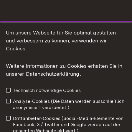
Social Media
Um unsere Webseite für Sie optimal gestalten
und verbessern zu können, verwenden wir
Facebook
Cookies.
Flickr
Weitere Informationen zu Cookies erhalten Sie in
X / Twitter
unserer
Datenschutzerklärung
.
Youtube
Technisch notwendige Cookies
Zum 
Analyse-Cookies (Die Daten werden ausschließlich
Impressum
Kontakt
anonymisiert verarbeitet.)
Benutzungshinweise
Netiquette
Drittanbieter-Cookies (Social-Media-Elemente von
Barrierefreiheit
Datenschutz
Facebook, X / Twitter und Google werden auf der
gesamten Webseite aktiviert.)
Cookies